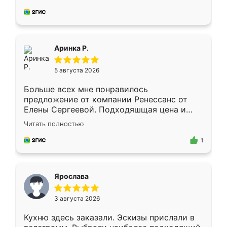
делу со всей ответственностью. Собрали
за день, ребята работали аккуратно, даже
пыли почти не было. Качество отличное,
ящики ходят плавно, ничего не скрипит.
Всё подошло как влитое.
Аринка Р.
5 августа 2026
Больше всех мне понравилось
предложение от компании Ренессанс от
Елены Сергеевой. Подходяшщая цена и
короткие сроки изготовления. Приехавший
Читать полностью
для замера сотрудник Владислав
предложил по моему эскизу самый
1
подходящий вариант шкафа. Немного его
видоизменил, получилось даже лучше, чем
я хотела.
Ярослава
3 августа 2026
Кухню здесь заказали. Эскизы прислали в