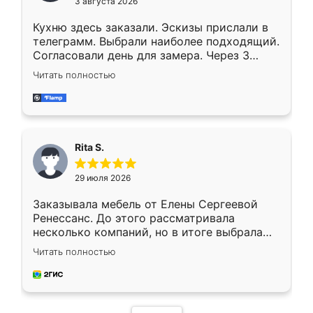
3 августа 2026
Кухню здесь заказали. Эскизы прислали в
телеграмм. Выбрали наиболее подходящий.
Согласовали день для замера. Через 3
недели кухня была уже готова. Остались
Читать полностью
довольны работой. Спасибо Ренессанс
мебель за качественную работу!
Rita S.
29 июля 2026
Заказывала мебель от Елены Сергеевой
Ренессанс. До этого рассматривала
несколько компаний, но в итоге выбрала
эту. Сначала обговорили условия, потом
Читать полностью
приехал замерщик, всё спокойно объяснил
и снял размеры. Изготовили в срок, с
доставкой тоже никаких проблем не
возникло. Сборку выполнили аккуратно,