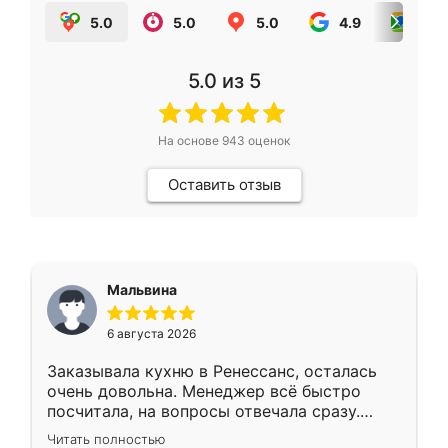
5.0
5.0
5.0
4.9
5.0
5.0
из 5
На основе
943
оценок
Оставить отзыв
Мальвина
6 августа 2026
Заказывала кухню в Ренессанс, осталась
очень довольна. Менеджер всё быстро
посчитала, на вопросы отвечала сразу.
Замерщик приехал в субботу, подошёл к
Читать полностью