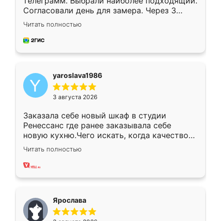
телеграмм. Выбрали наиболее подходящий.
Согласовали день для замера. Через 3
недели кухня была уже готова. Остались
Читать полностью
довольны работой. Спасибо Ренессанс
мебель за качественную работу!
yaroslava1986
3 августа 2026
Заказала себе новый шкаф в студии
Ренессанс где ранее заказывала себе
новую кухню.Чего искать, когда качеством
вполне довольна. Служит кухня уже почти
Читать полностью
два года, нареканий нет.
Ярослава