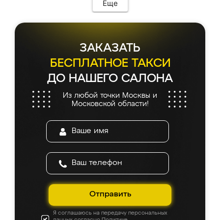
мебель сразу встала на свое место без
Еще
каких-либо доработок. Качеством осталась
довольна, все выглядит так, как и ожидала.
ЗАКАЗАТЬ
БЕСПЛАТНОЕ ТАКСИ
ДО НАШЕГО САЛОНА
Из любой точки Москвы и
Московской области!
Отправить
Я соглашаюсь на передачу персональных
данных согласно
Политике