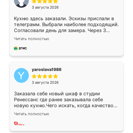
3 августа 2026
Кухню здесь заказали. Эскизы прислали в
телеграмм. Выбрали наиболее подходящий.
Согласовали день для замера. Через 3
недели кухня была уже готова. Остались
Читать полностью
довольны работой. Спасибо Ренессанс
мебель за качественную работу!
yaroslava1986
3 августа 2026
Заказала себе новый шкаф в студии
Ренессанс где ранее заказывала себе
новую кухню.Чего искать, когда качеством
вполне довольна. Служит кухня уже почти
Читать полностью
два года, нареканий нет.