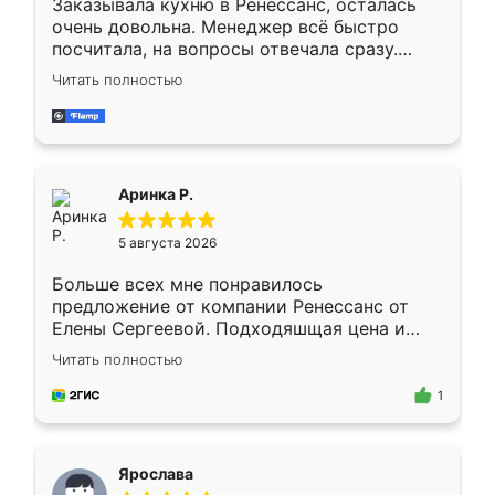
Заказывала кухню в Ренессанс, осталась
очень довольна. Менеджер всё быстро
посчитала, на вопросы отвечала сразу.
Замерщик приехал в субботу, подошёл к
Читать полностью
делу со всей ответственностью. Собрали
за день, ребята работали аккуратно, даже
пыли почти не было. Качество отличное,
ящики ходят плавно, ничего не скрипит.
Всё подошло как влитое.
Аринка Р.
5 августа 2026
Больше всех мне понравилось
предложение от компании Ренессанс от
Елены Сергеевой. Подходяшщая цена и
короткие сроки изготовления. Приехавший
Читать полностью
для замера сотрудник Владислав
предложил по моему эскизу самый
1
подходящий вариант шкафа. Немного его
видоизменил, получилось даже лучше, чем
я хотела.
Ярослава