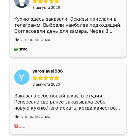
3 августа 2026
Кухню здесь заказали. Эскизы прислали в
телеграмм. Выбрали наиболее подходящий.
Согласовали день для замера. Через 3
недели кухня была уже готова. Остались
Читать полностью
довольны работой. Спасибо Ренессанс
мебель за качественную работу!
yaroslava1986
3 августа 2026
Заказала себе новый шкаф в студии
Ренессанс где ранее заказывала себе
новую кухню.Чего искать, когда качеством
вполне довольна. Служит кухня уже почти
Читать полностью
два года, нареканий нет.