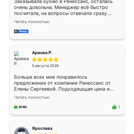
Заказывала кухню в Ренессанс, осталась
очень довольна. Менеджер всё быстро
посчитала, на вопросы отвечала сразу.
Замерщик приехал в субботу, подошёл к
Читать полностью
делу со всей ответственностью. Собрали
за день, ребята работали аккуратно, даже
пыли почти не было. Качество отличное,
ящики ходят плавно, ничего не скрипит.
Всё подошло как влитое.
Аринка Р.
5 августа 2026
Больше всех мне понравилось
предложение от компании Ренессанс от
Елены Сергеевой. Подходяшщая цена и
короткие сроки изготовления. Приехавший
Читать полностью
для замера сотрудник Владислав
предложил по моему эскизу самый
1
подходящий вариант шкафа. Немного его
видоизменил, получилось даже лучше, чем
я хотела.
Ярослава