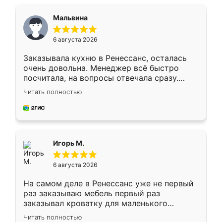
Мальвина
6 августа 2026
Заказывала кухню в Ренессанс, осталась
очень довольна. Менеджер всё быстро
посчитала, на вопросы отвечала сразу.
Замерщик приехал в субботу, подошёл к
Читать полностью
делу со всей ответственностью. Собрали
за день, ребята работали аккуратно, даже
пыли почти не было. Качество отличное,
ящики ходят плавно, ничего не скрипит.
Всё подошло как влитое.
Игорь М.
6 августа 2026
На самом деле в Ренессанс уже не первый
раз заказываю мебель первый раз
заказывал кроватку для маленького
ребёнка при его рождении ,во второй раз
Читать полностью