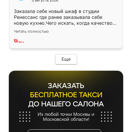
3 августа 2026
Заказала себе новый шкаф в студии
Ренессанс где ранее заказывала себе
новую кухню.Чего искать, когда качеством
вполне довольна. Служит кухня уже почти
Читать полностью
два года, нареканий нет.
Еще
ЗАКАЗАТЬ
БЕСПЛАТНОЕ ТАКСИ
ДО НАШЕГО САЛОНА
Из любой точки Москвы и
Московской области!