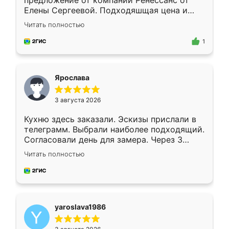
предложение от компании Ренессанс от
Елены Сергеевой. Подходяшщая цена и
короткие сроки изготовления. Приехавший
Читать полностью
для замера сотрудник Владислав
предложил по моему эскизу самый
1
подходящий вариант шкафа. Немного его
видоизменил, получилось даже лучше, чем
я хотела.
Ярослава
3 августа 2026
Кухню здесь заказали. Эскизы прислали в
телеграмм. Выбрали наиболее подходящий.
Согласовали день для замера. Через 3
недели кухня была уже готова. Остались
Читать полностью
довольны работой. Спасибо Ренессанс
мебель за качественную работу!
yaroslava1986