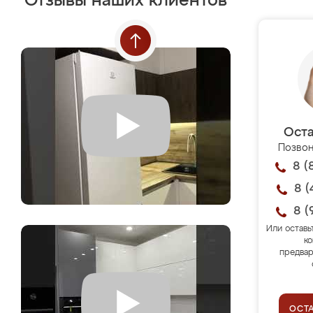
Отзывы наших клиентов
Оста
Позвон
8 (
8 (
8 (
Или оставь
ко
предвар
ОСТ