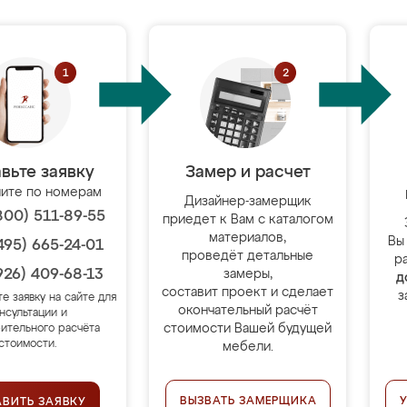
вьте заявку
Замер и расчет
ите по номерам
Дизайнер-замерщик
800) 511-89-55
приедет к Вам с каталогом
материалов,
Вы
495) 665-24-01
проведёт детальные
р
926) 409-68-13
замеры,
д
составит проект и сделает
з
те заявку на сайте для
окончательный расчёт
нсультации и
стоимости Вашей будущей
ительного расчёта
стоимости.
мебели.
ВЫЗВАТЬ ЗАМЕРЩИКА
АВИТЬ ЗАЯВКУ