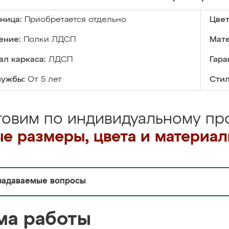
ница:
Приобретается отдельно
Цвет
ение:
Полки ЛДСП
Мате
л каркаса:
ЛДСП
Гара
лужбы:
От 5 лет
Стил
товим по индивидуальному про
е размеры, цвета и материа
задаваемые вопросы
ма работы