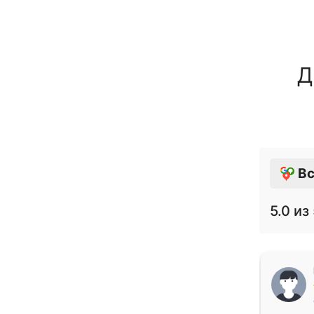
Д
Вс
5.0
из 