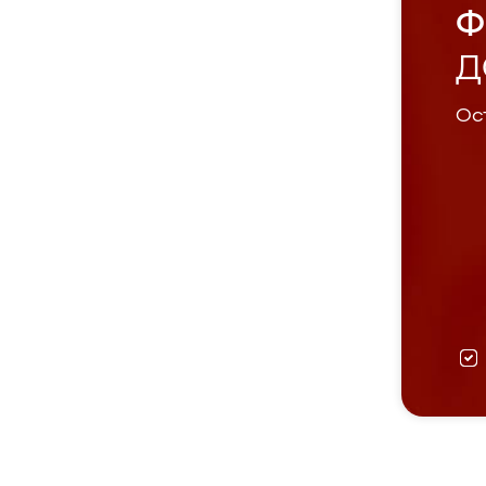
Ф
Д
Ост