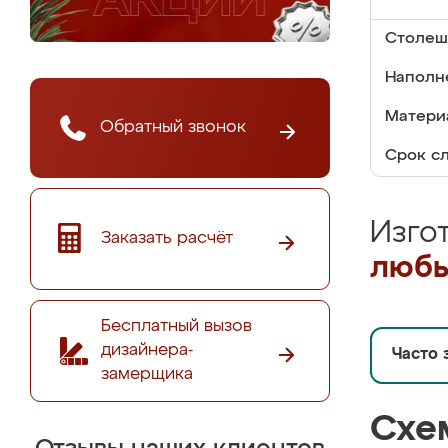
Столеш
Наполн
Материа
Обратный звонок
Срок с
Изго
Заказать расчёт
любы
Бесплатный вызов
дизайнера-
Часто 
замерщика
Схе