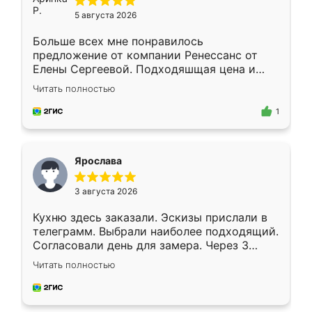
5 августа 2026
Больше всех мне понравилось
предложение от компании Ренессанс от
Елены Сергеевой. Подходяшщая цена и
короткие сроки изготовления. Приехавший
Читать полностью
для замера сотрудник Владислав
предложил по моему эскизу самый
1
подходящий вариант шкафа. Немного его
видоизменил, получилось даже лучше, чем
я хотела.
Ярослава
3 августа 2026
Кухню здесь заказали. Эскизы прислали в
телеграмм. Выбрали наиболее подходящий.
Согласовали день для замера. Через 3
недели кухня была уже готова. Остались
Читать полностью
довольны работой. Спасибо Ренессанс
мебель за качественную работу!