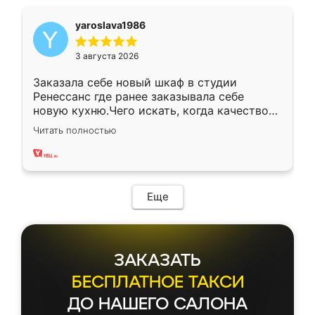
yaroslava1986
3 августа 2026
Заказала себе новый шкаф в студии
Ренессанс где ранее заказывала себе
новую кухню.Чего искать, когда качеством
вполне довольна. Служит кухня уже почти
Читать полностью
два года, нареканий нет.
Еще
ЗАКАЗАТЬ
БЕСПЛАТНОЕ ТАКСИ
ДО НАШЕГО САЛОНА