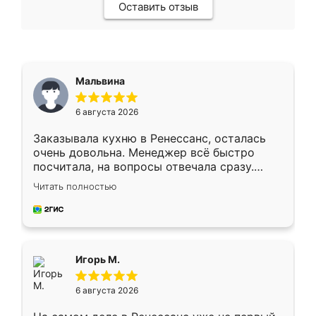
Оставить отзыв
Мальвина
6 августа 2026
Заказывала кухню в Ренессанс, осталась
очень довольна. Менеджер всё быстро
посчитала, на вопросы отвечала сразу.
Замерщик приехал в субботу, подошёл к
Читать полностью
делу со всей ответственностью. Собрали
за день, ребята работали аккуратно, даже
пыли почти не было. Качество отличное,
ящики ходят плавно, ничего не скрипит.
Всё подошло как влитое.
Игорь М.
6 августа 2026