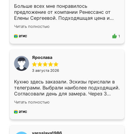
Больше всех мне понравилось
предложение от компании Ренессанс от
Елены Сергеевой. Подходяшщая цена и
короткие сроки изготовления. Приехавший
Читать полностью
для замера сотрудник Владислав
предложил по моему эскизу самый
1
подходящий вариант шкафа. Немного его
видоизменил, получилось даже лучше, чем
я хотела.
Ярослава
3 августа 2026
Кухню здесь заказали. Эскизы прислали в
телеграмм. Выбрали наиболее подходящий.
Согласовали день для замера. Через 3
недели кухня была уже готова. Остались
Читать полностью
довольны работой. Спасибо Ренессанс
мебель за качественную работу!
yaroslava1986