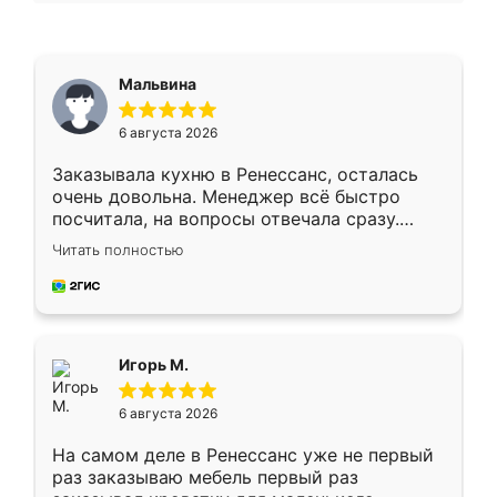
Мальвина
6 августа 2026
Заказывала кухню в Ренессанс, осталась
очень довольна. Менеджер всё быстро
посчитала, на вопросы отвечала сразу.
Замерщик приехал в субботу, подошёл к
Читать полностью
делу со всей ответственностью. Собрали
за день, ребята работали аккуратно, даже
пыли почти не было. Качество отличное,
ящики ходят плавно, ничего не скрипит.
Всё подошло как влитое.
Игорь М.
6 августа 2026
На самом деле в Ренессанс уже не первый
раз заказываю мебель первый раз