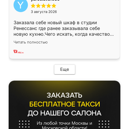
3 августа 2026
Заказала себе новый шкаф в студии
Ренессанс где ранее заказывала себе
новую кухню.Чего искать, когда качеством
вполне довольна. Служит кухня уже почти
Читать полностью
два года, нареканий нет.
Еще
ЗАКАЗАТЬ
БЕСПЛАТНОЕ ТАКСИ
ДО НАШЕГО САЛОНА
Из любой точки Москвы и
Московской области!