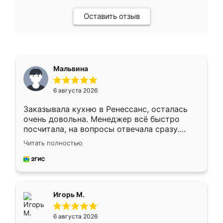
Оставить отзыв
Мальвина
6 августа 2026
Заказывала кухню в Ренессанс, осталась
очень довольна. Менеджер всё быстро
посчитала, на вопросы отвечала сразу.
Замерщик приехал в субботу, подошёл к
Читать полностью
делу со всей ответственностью. Собрали
за день, ребята работали аккуратно, даже
пыли почти не было. Качество отличное,
ящики ходят плавно, ничего не скрипит.
Всё подошло как влитое.
Игорь М.
6 августа 2026