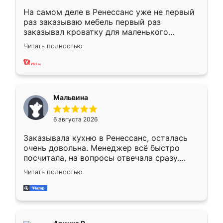
На самом деле в Ренессанс уже не первый
раз заказываю мебель первый раз
заказывал кроватку для маленького
ребёнка при его рождении ,во второй раз
Читать полностью
заказал шкаф-купе. По качеству очень
хорошее сборка достаточно быстрая,
также адекватные цены. До этого
сравнивал с разными конкурентами в этом
сегменте ,выбор у конкурентов куда
Мальвина
меньше, здесь же он более разнообразный.
Мне нравится ,если что-то потребуется из
6 августа 2026
мебели буду заказывать только здесь.
Заказывала кухню в Ренессанс, осталась
очень довольна. Менеджер всё быстро
посчитала, на вопросы отвечала сразу.
Замерщик приехал в субботу, подошёл к
Читать полностью
делу со всей ответственностью. Собрали
за день, ребята работали аккуратно, даже
пыли почти не было. Качество отличное,
ящики ходят плавно, ничего не скрипит.
Всё подошло как влитое.