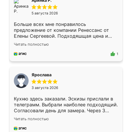
Аринка Р.
5 августа 2026
Больше всех мне понравилось
предложение от компании Ренессанс от
Елены Сергеевой. Подходяшщая цена и
короткие сроки изготовления. Приехавший
Читать полностью
для замера сотрудник Владислав
предложил по моему эскизу самый
1
подходящий вариант шкафа. Немного его
видоизменил, получилось даже лучше, чем
я хотела.
Ярослава
3 августа 2026
Кухню здесь заказали. Эскизы прислали в
телеграмм. Выбрали наиболее подходящий.
Согласовали день для замера. Через 3
недели кухня была уже готова. Остались
Читать полностью
довольны работой. Спасибо Ренессанс
мебель за качественную работу!