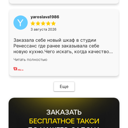
yaroslava1986
3 августа 2026
Заказала себе новый шкаф в студии
Ренессанс где ранее заказывала себе
новую кухню.Чего искать, когда качеством
вполне довольна. Служит кухня уже почти
Читать полностью
два года, нареканий нет.
Еще
ЗАКАЗАТЬ
БЕСПЛАТНОЕ ТАКСИ