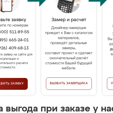
вьте заявку
Замер и расчет
ите по номерам
Дизайнер-замерщик
800) 511-89-55
приедет к Вам с каталогом
материалов,
Вы
495) 665-24-01
проведёт детальные
р
926) 409-68-13
замеры,
д
составит проект и сделает
з
те заявку на сайте для
окончательный расчёт
нсультации и
стоимости Вашей будущей
ительного расчёта
стоимости.
мебели.
ВЫЗВАТЬ ЗАМЕРЩИКА
АВИТЬ ЗАЯВКУ
 выгода при заказе у на