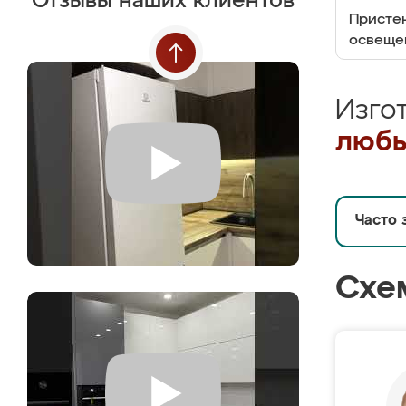
Отзывы наших клиентов
Пристен
освеще
Изго
любы
Часто 
Схе