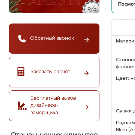
Посмот
Обратный звонок
Матери
Стенова
фотопе
Заказать расчёт
Цвет:
н
Бесплатный вызов
дизайнера-
Сушка д
замерщика
Подъем
Blum (А