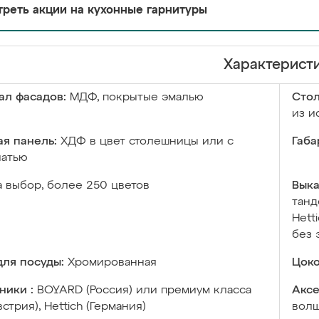
реть акции на кухонные гарнитуры
Характерист
ал фасадов:
МДФ, покрытые эмалью
Сто
из и
я панель:
ХДФ в цвет столешницы или с
Габа
чатью
а выбор, более 250 цветов
Выка
танд
Hett
без 
ля посуды:
Хромированная
Цоко
ники :
BOYARD (Россия) или премиум класса
Аксе
встрия), Hettich (Германия)
волш