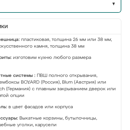
▼
ики
лешница:
пластиковая, толщина 26 мм или 38 мм;
скусственного камня, толщина 38 мм
риты:
изготовим кухню любого размера
тные системы :
ПВШ полного открывания,
ембоксы BOYARD (Россия), Blum (Австрия) или
ich (Германия) с плавным закрыванием дверок или
этой опции
ль:
в цвет фасадов или корпуса
ссуары:
Выкатные корзины, бутылочницы,
ебные уголки, карусели