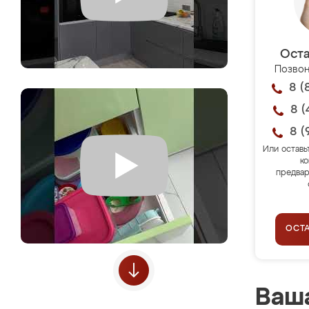
Оста
Позвон
8 (
8 (
8 (
Или оставь
ко
предвар
ОСТ
Ваша