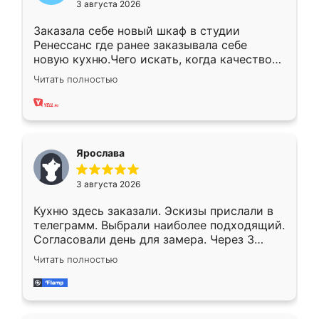
3 августа 2026
Заказала себе новый шкаф в студии
Ренессанс где ранее заказывала себе
новую кухню.Чего искать, когда качеством
вполне довольна. Служит кухня уже почти
Читать полностью
два года, нареканий нет.
Ярослава
3 августа 2026
Кухню здесь заказали. Эскизы прислали в
телеграмм. Выбрали наиболее подходящий.
Согласовали день для замера. Через 3
недели кухня была уже готова. Остались
Читать полностью
довольны работой. Спасибо Ренессанс
мебель за качественную работу!