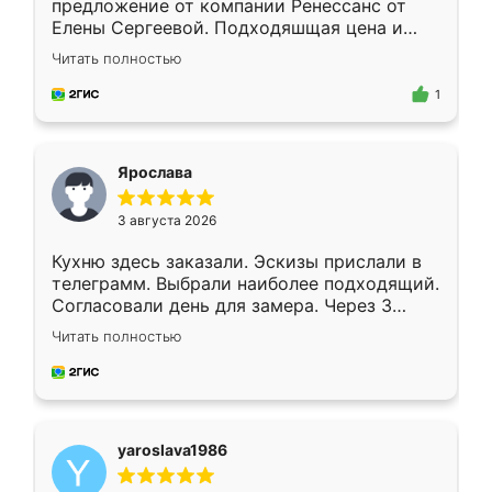
предложение от компании Ренессанс от
Елены Сергеевой. Подходяшщая цена и
короткие сроки изготовления. Приехавший
Читать полностью
для замера сотрудник Владислав
предложил по моему эскизу самый
1
подходящий вариант шкафа. Немного его
видоизменил, получилось даже лучше, чем
я хотела.
Ярослава
3 августа 2026
Кухню здесь заказали. Эскизы прислали в
телеграмм. Выбрали наиболее подходящий.
Согласовали день для замера. Через 3
недели кухня была уже готова. Остались
Читать полностью
довольны работой. Спасибо Ренессанс
мебель за качественную работу!
yaroslava1986