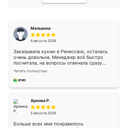
Мальвина
6 августа 2026
Заказывала кухню в Ренессанс, осталась
очень довольна. Менеджер всё быстро
посчитала, на вопросы отвечала сразу.
Замерщик приехал в субботу, подошёл к
Читать полностью
делу со всей ответственностью. Собрали
за день, ребята работали аккуратно, даже
пыли почти не было. Качество отличное,
ящики ходят плавно, ничего не скрипит.
Всё подошло как влитое.
Аринка Р.
5 августа 2026
Больше всех мне понравилось