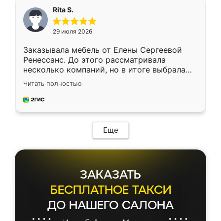
Rita S.
29 июля 2026
Заказывала мебель от Елены Сергеевой
Ренессанс. До этого рассматривала
несколько компаний, но в итоге выбрала
эту. Сначала обговорили условия, потом
Читать полностью
приехал замерщик, всё спокойно объяснил
и снял размеры. Изготовили в срок, с
доставкой тоже никаких проблем не
возникло. Сборку выполнили аккуратно,
мебель сразу встала на свое место без
Еще
каких-либо доработок. Качеством осталась
довольна, все выглядит так, как и ожидала.
ЗАКАЗАТЬ
БЕСПЛАТНОЕ ТАКСИ
ДО НАШЕГО САЛОНА