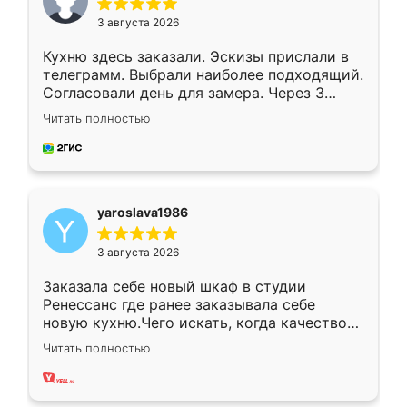
3 августа 2026
Кухню здесь заказали. Эскизы прислали в
телеграмм. Выбрали наиболее подходящий.
Согласовали день для замера. Через 3
недели кухня была уже готова. Остались
Читать полностью
довольны работой. Спасибо Ренессанс
мебель за качественную работу!
yaroslava1986
3 августа 2026
Заказала себе новый шкаф в студии
Ренессанс где ранее заказывала себе
новую кухню.Чего искать, когда качеством
вполне довольна. Служит кухня уже почти
Читать полностью
два года, нареканий нет.