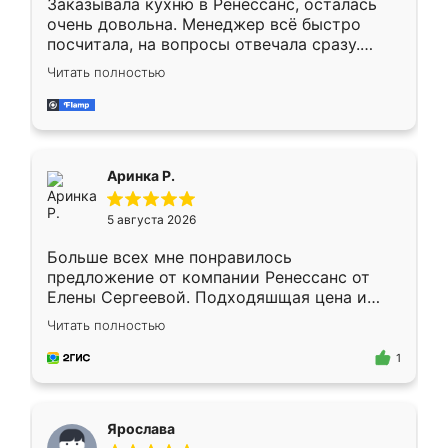
Заказывала кухню в Ренессанс, осталась
очень довольна. Менеджер всё быстро
посчитала, на вопросы отвечала сразу.
Замерщик приехал в субботу, подошёл к
Читать полностью
делу со всей ответственностью. Собрали
за день, ребята работали аккуратно, даже
пыли почти не было. Качество отличное,
ящики ходят плавно, ничего не скрипит.
Всё подошло как влитое.
Аринка Р.
5 августа 2026
Больше всех мне понравилось
предложение от компании Ренессанс от
Елены Сергеевой. Подходяшщая цена и
короткие сроки изготовления. Приехавший
Читать полностью
для замера сотрудник Владислав
предложил по моему эскизу самый
1
подходящий вариант шкафа. Немного его
видоизменил, получилось даже лучше, чем
я хотела.
Ярослава