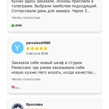
Кухню здесь заказали. Эскизы прислали в
телеграмм. Выбрали наиболее подходящий.
Согласовали день для замера. Через 3
недели кухня была уже готова. Остались
Читать полностью
довольны работой. Спасибо Ренессанс
мебель за качественную работу!
yaroslava1986
3 августа 2026
Заказала себе новый шкаф в студии
Ренессанс где ранее заказывала себе
новую кухню.Чего искать, когда качеством
вполне довольна. Служит кухня уже почти
Читать полностью
два года, нареканий нет.
Ярослава