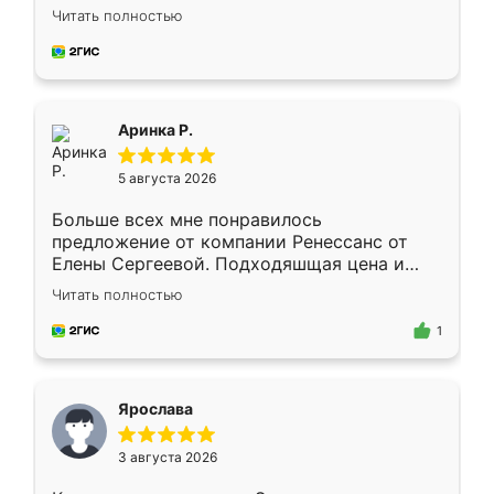
Замерщик приехал в субботу, подошёл к
Читать полностью
делу со всей ответственностью. Собрали
за день, ребята работали аккуратно, даже
пыли почти не было. Качество отличное,
ящики ходят плавно, ничего не скрипит.
Всё подошло как влитое.
Аринка Р.
5 августа 2026
Больше всех мне понравилось
предложение от компании Ренессанс от
Елены Сергеевой. Подходяшщая цена и
короткие сроки изготовления. Приехавший
Читать полностью
для замера сотрудник Владислав
предложил по моему эскизу самый
1
подходящий вариант шкафа. Немного его
видоизменил, получилось даже лучше, чем
я хотела.
Ярослава
3 августа 2026