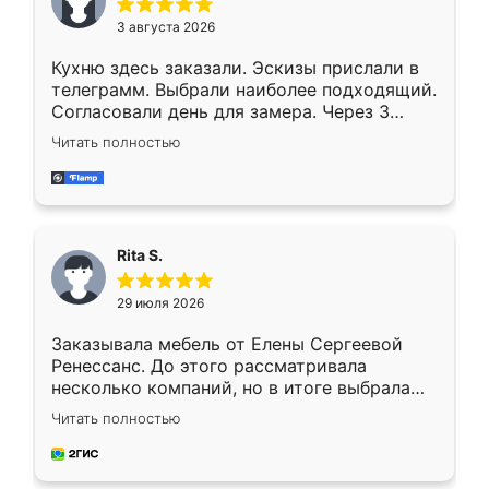
3 августа 2026
Кухню здесь заказали. Эскизы прислали в
телеграмм. Выбрали наиболее подходящий.
Согласовали день для замера. Через 3
недели кухня была уже готова. Остались
Читать полностью
довольны работой. Спасибо Ренессанс
мебель за качественную работу!
Rita S.
29 июля 2026
Заказывала мебель от Елены Сергеевой
Ренессанс. До этого рассматривала
несколько компаний, но в итоге выбрала
эту. Сначала обговорили условия, потом
Читать полностью
приехал замерщик, всё спокойно объяснил
и снял размеры. Изготовили в срок, с
доставкой тоже никаких проблем не