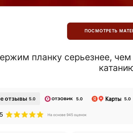
ПОСМОТРЕТЬ МАТ
ержим планку серьезнее, чем
катани
е отзывы
5.0
5.0
5.0
5
На основе
945
оценок