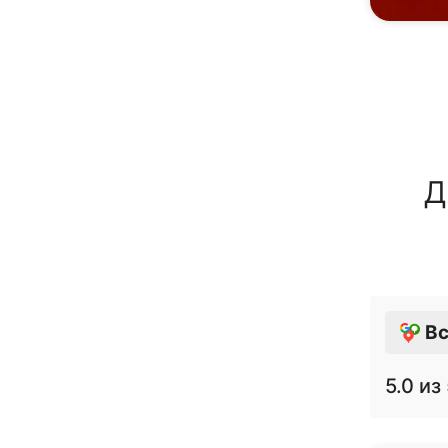
Д
Вс
5.0
из 