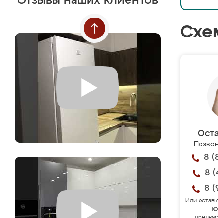
Отзывы наших клиентов
Схе
Оста
Позвон
8 (
8 (
8 (
Или оставь
ко
предвар