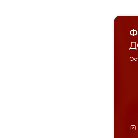
Ф
Д
Ост