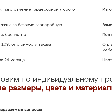
ы:
изготовление гардеробной любого
Изго
а
казана за базовую гардеробную
Заме
а:
бесплатно
Подъ
:
10% от стоимости заказа
Опла
меб
я:
24 месяца
Цвет
товим по индивидуальному про
е размеры, цвета и материа
задаваемые вопросы