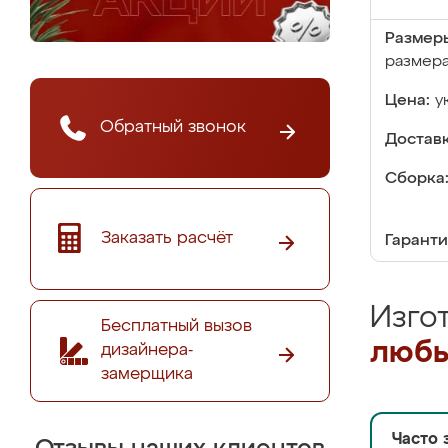
Размер
размер
Цена:
у
Обратный звонок
Доставк
Сборка
Заказать расчёт
Гаранти
Изго
Бесплатный вызов
любы
дизайнера-
замерщика
Часто 