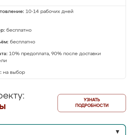
товление:
10-14 рабочих дней
р:
бесплатно
ём:
бесплатно
та:
10% предоплата, 90% после доставки
ели
:
на выбор
екту:
УЗНАТЬ
лы
ПОДРОБНОСТИ
▼