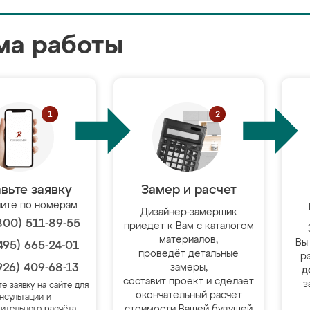
ма работы
вьте заявку
Замер и расчет
ите по номерам
Дизайнер-замерщик
800) 511-89-55
приедет к Вам с каталогом
материалов,
Вы
495) 665-24-01
проведёт детальные
р
926) 409-68-13
замеры,
д
составит проект и сделает
з
те заявку на сайте для
окончательный расчёт
нсультации и
стоимости Вашей будущей
ительного расчёта