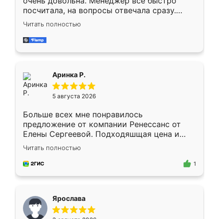
очень довольна. Менеджер всё быстро
посчитала, на вопросы отвечала сразу.
Замерщик приехал в субботу, подошёл к
Читать полностью
делу со всей ответственностью. Собрали
за день, ребята работали аккуратно, даже
пыли почти не было. Качество отличное,
ящики ходят плавно, ничего не скрипит.
Всё подошло как влитое.
Аринка Р.
5 августа 2026
Больше всех мне понравилось
предложение от компании Ренессанс от
Елены Сергеевой. Подходяшщая цена и
короткие сроки изготовления. Приехавший
Читать полностью
для замера сотрудник Владислав
предложил по моему эскизу самый
1
подходящий вариант шкафа. Немного его
видоизменил, получилось даже лучше, чем
я хотела.
Ярослава