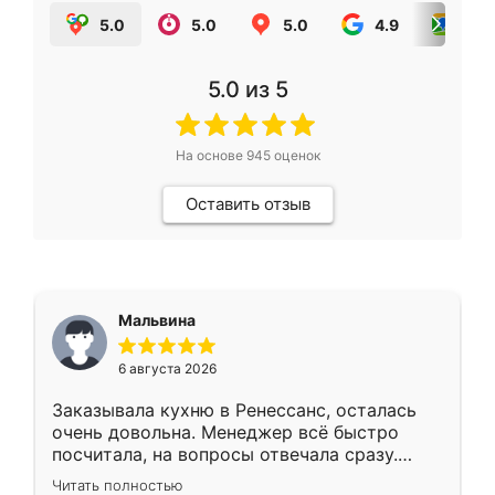
5.0
5.0
5.0
4.9
5.0
5.0
из 5
На основе
945
оценок
Оставить отзыв
Мальвина
6 августа 2026
Заказывала кухню в Ренессанс, осталась
очень довольна. Менеджер всё быстро
посчитала, на вопросы отвечала сразу.
Замерщик приехал в субботу, подошёл к
Читать полностью