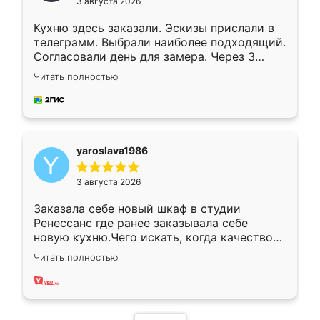
3 августа 2026
Кухню здесь заказали. Эскизы прислали в
телеграмм. Выбрали наиболее подходящий.
Согласовали день для замера. Через 3
недели кухня была уже готова. Остались
Читать полностью
довольны работой. Спасибо Ренессанс
мебель за качественную работу!
yaroslava1986
3 августа 2026
Заказала себе новый шкаф в студии
Ренессанс где ранее заказывала себе
новую кухню.Чего искать, когда качеством
вполне довольна. Служит кухня уже почти
Читать полностью
два года, нареканий нет.