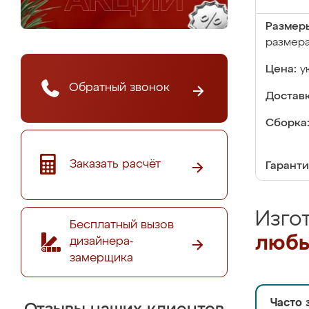
Размер
размер
Цена:
у
Обратный звонок
Доставк
Сборка
Заказать расчёт
Гаранти
Изго
Бесплатный вызов
любы
дизайнера-
замерщика
Часто 