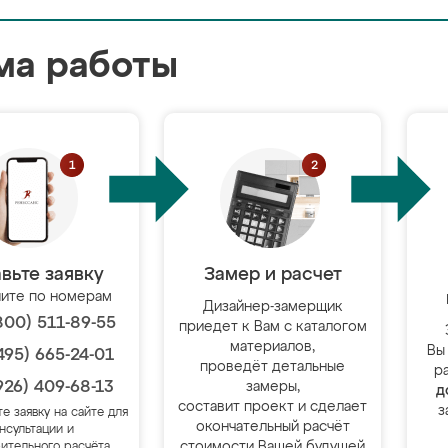
ма работы
вьте заявку
Замер и расчет
ите по номерам
Дизайнер-замерщик
800) 511-89-55
приедет к Вам с каталогом
материалов,
Вы
495) 665-24-01
проведёт детальные
р
926) 409-68-13
замеры,
д
составит проект и сделает
з
те заявку на сайте для
окончательный расчёт
нсультации и
стоимости Вашей будущей
ительного расчёта