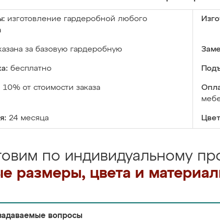
ы:
изготовление гардеробной любого
Изго
а
казана за базовую гардеробную
Заме
а:
бесплатно
Подъ
:
10% от стоимости заказа
Опла
меб
я:
24 месяца
Цвет
товим по индивидуальному про
е размеры, цвета и материа
задаваемые вопросы