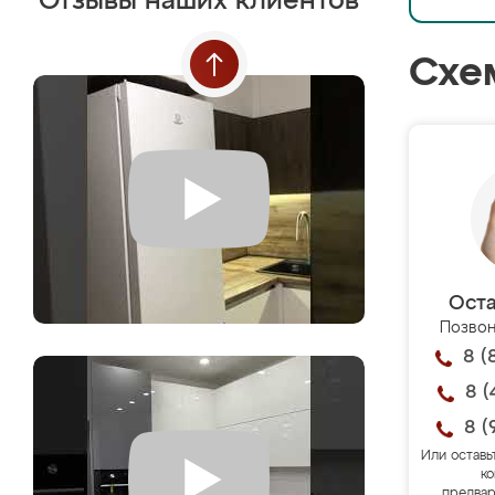
Отзывы наших клиентов
Схе
Оста
Позвон
8 (
8 (
8 (
Или оставь
ко
предвар