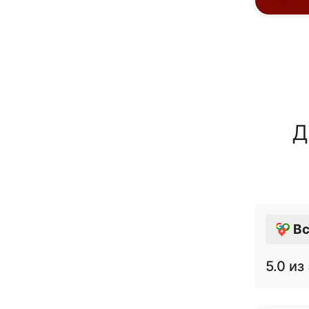
Д
Вс
5.0
из 