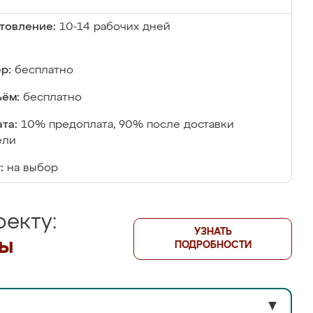
товление:
10-14 рабочих дней
р:
бесплатно
ём:
бесплатно
та:
10% предоплата, 90% после доставки
ели
:
на выбор
екту:
УЗНАТЬ
лы
ПОДРОБНОСТИ
▼