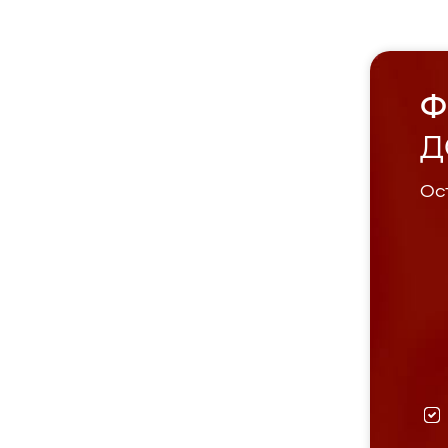
Ф
Д
Ост