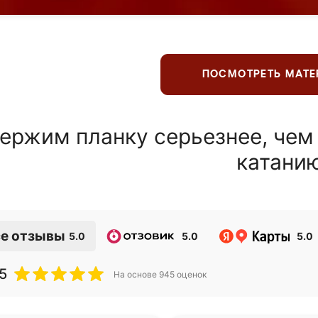
ПОСМОТРЕТЬ МАТ
ержим планку серьезнее, чем
катани
е отзывы
5.0
5.0
5.0
5
На основе
945
оценок