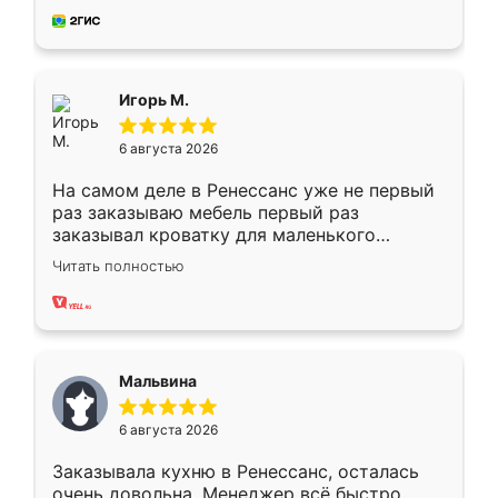
за день, ребята работали аккуратно, даже
пыли почти не было. Качество отличное,
ящики ходят плавно, ничего не скрипит.
Всё подошло как влитое.
Игорь М.
6 августа 2026
На самом деле в Ренессанс уже не первый
раз заказываю мебель первый раз
заказывал кроватку для маленького
ребёнка при его рождении ,во второй раз
Читать полностью
заказал шкаф-купе. По качеству очень
хорошее сборка достаточно быстрая,
также адекватные цены. До этого
сравнивал с разными конкурентами в этом
сегменте ,выбор у конкурентов куда
Мальвина
меньше, здесь же он более разнообразный.
Мне нравится ,если что-то потребуется из
6 августа 2026
мебели буду заказывать только здесь.
Заказывала кухню в Ренессанс, осталась
очень довольна. Менеджер всё быстро