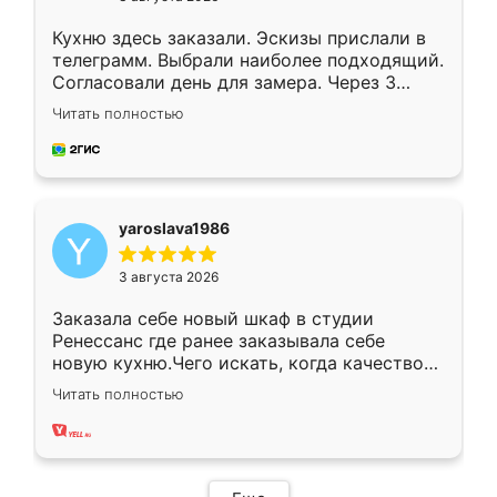
Кухню здесь заказали. Эскизы прислали в
телеграмм. Выбрали наиболее подходящий.
Согласовали день для замера. Через 3
недели кухня была уже готова. Остались
Читать полностью
довольны работой. Спасибо Ренессанс
мебель за качественную работу!
yaroslava1986
3 августа 2026
Заказала себе новый шкаф в студии
Ренессанс где ранее заказывала себе
новую кухню.Чего искать, когда качеством
вполне довольна. Служит кухня уже почти
Читать полностью
два года, нареканий нет.