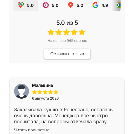
5.0
5.0
5.0
4.9
5.0
5.0
из 5
На основе
945
оценок
Оставить отзыв
Мальвина
6 августа 2026
Заказывала кухню в Ренессанс, осталась
очень довольна. Менеджер всё быстро
посчитала, на вопросы отвечала сразу.
Замерщик приехал в субботу, подошёл к
Читать полностью
делу со всей ответственностью. Собрали