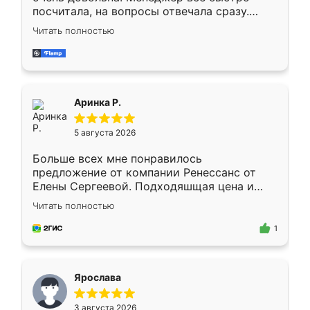
посчитала, на вопросы отвечала сразу.
Замерщик приехал в субботу, подошёл к
Читать полностью
делу со всей ответственностью. Собрали
за день, ребята работали аккуратно, даже
пыли почти не было. Качество отличное,
ящики ходят плавно, ничего не скрипит.
Всё подошло как влитое.
Аринка Р.
5 августа 2026
Больше всех мне понравилось
предложение от компании Ренессанс от
Елены Сергеевой. Подходяшщая цена и
короткие сроки изготовления. Приехавший
Читать полностью
для замера сотрудник Владислав
предложил по моему эскизу самый
1
подходящий вариант шкафа. Немного его
видоизменил, получилось даже лучше, чем
я хотела.
Ярослава
3 августа 2026