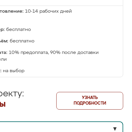
товление:
10-14 рабочих дней
р:
бесплатно
ём:
бесплатно
та:
10% предоплата, 90% после доставки
ели
:
на выбор
екту:
УЗНАТЬ
лы
ПОДРОБНОСТИ
▼