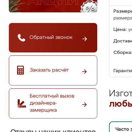
Размер
размер
Цена:
у
Обратный звонок
Доставк
Сборка
Заказать расчёт
Гаранти
Изго
Бесплатный вызов
любы
дизайнера-
замерщика
Часто 