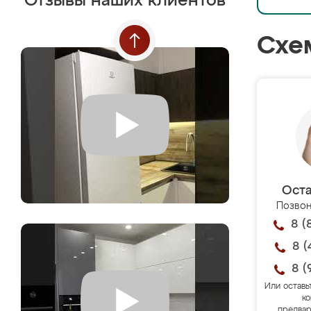
Отзывы наших клиентов
Схе
Оста
Позвон
8 (
8 (
8 (
Или оставь
ко
предвар