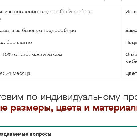
ы:
изготовление гардеробной любого
Изго
а
казана за базовую гардеробную
Заме
а:
бесплатно
Подъ
:
10% от стоимости заказа
Опла
меб
я:
24 месяца
Цвет
товим по индивидуальному про
е размеры, цвета и материа
задаваемые вопросы