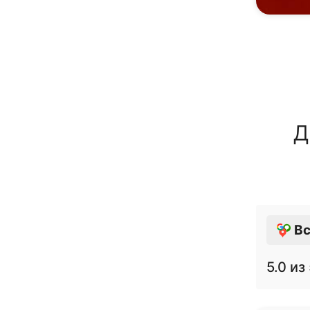
Д
Вс
5.0
из 