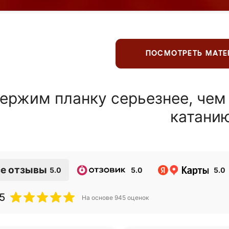
ПОСМОТРЕТЬ МАТ
ержим планку серьезнее, чем
катани
е отзывы
5.0
5.0
5.0
5
На основе
945
оценок