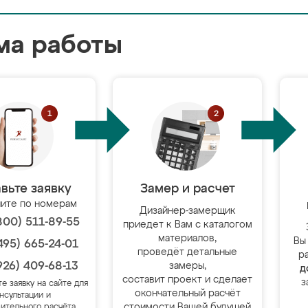
ма работы
вьте заявку
Замер и расчет
ите по номерам
Дизайнер-замерщик
800) 511-89-55
приедет к Вам с каталогом
материалов,
Вы
495) 665-24-01
проведёт детальные
р
926) 409-68-13
замеры,
д
составит проект и сделает
з
те заявку на сайте для
окончательный расчёт
нсультации и
стоимости Вашей будущей
ительного расчёта