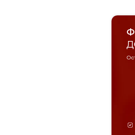
Ф
Д
Ост