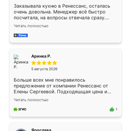
Заказывала кухню в Ренессанс, осталась
очень довольна. Менеджер всё быстро
посчитала, на вопросы отвечала сразу.
Замерщик приехал в субботу, подошёл к
Читать полностью
делу со всей ответственностью. Собрали
за день, ребята работали аккуратно, даже
пыли почти не было. Качество отличное,
ящики ходят плавно, ничего не скрипит.
Всё подошло как влитое.
Аринка Р.
5 августа 2026
Больше всех мне понравилось
предложение от компании Ренессанс от
Елены Сергеевой. Подходяшщая цена и
короткие сроки изготовления. Приехавший
Читать полностью
для замера сотрудник Владислав
предложил по моему эскизу самый
1
подходящий вариант шкафа. Немного его
видоизменил, получилось даже лучше, чем
я хотела.
Ярослава