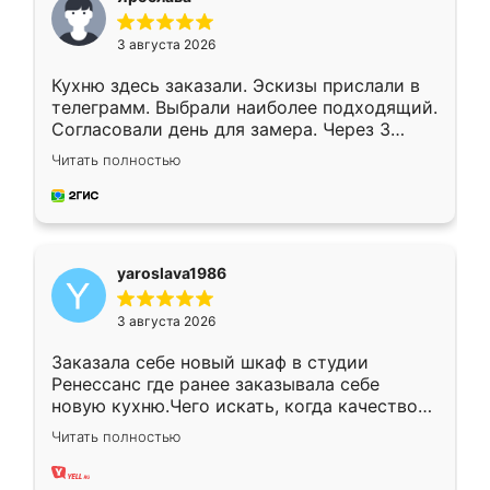
3 августа 2026
Кухню здесь заказали. Эскизы прислали в
телеграмм. Выбрали наиболее подходящий.
Согласовали день для замера. Через 3
недели кухня была уже готова. Остались
Читать полностью
довольны работой. Спасибо Ренессанс
мебель за качественную работу!
yaroslava1986
3 августа 2026
Заказала себе новый шкаф в студии
Ренессанс где ранее заказывала себе
новую кухню.Чего искать, когда качеством
вполне довольна. Служит кухня уже почти
Читать полностью
два года, нареканий нет.