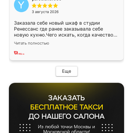
3 августа 2026
Заказала себе новый шкаф в студии
Ренессанс где ранее заказывала себе
новую кухню.Чего искать, когда качеством
вполне довольна. Служит кухня уже почти
Читать полностью
два года, нареканий нет.
Еще
ЗАКАЗАТЬ
БЕСПЛАТНОЕ ТАКСИ
ДО НАШЕГО САЛОНА
Из любой точки Москвы и
Московской области!