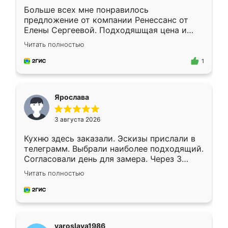
Больше всех мне понравилось
предложение от компании Ренессанс от
Елены Сергеевой. Подходяшщая цена и
короткие сроки изготовления. Приехавший
Читать полностью
для замера сотрудник Владислав
предложил по моему эскизу самый
1
подходящий вариант шкафа. Немного его
видоизменил, получилось даже лучше, чем
я хотела.
Ярослава
3 августа 2026
Кухню здесь заказали. Эскизы прислали в
телеграмм. Выбрали наиболее подходящий.
Согласовали день для замера. Через 3
недели кухня была уже готова. Остались
Читать полностью
довольны работой. Спасибо Ренессанс
мебель за качественную работу!
yaroslava1986