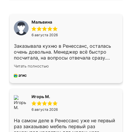
Мальвина
6 августа 2026
Заказывала кухню в Ренессанс, осталась
очень довольна. Менеджер всё быстро
посчитала, на вопросы отвечала сразу.
Замерщик приехал в субботу, подошёл к
Читать полностью
делу со всей ответственностью. Собрали
за день, ребята работали аккуратно, даже
пыли почти не было. Качество отличное,
ящики ходят плавно, ничего не скрипит.
Всё подошло как влитое.
Игорь М.
6 августа 2026
На самом деле в Ренессанс уже не первый
раз заказываю мебель первый раз