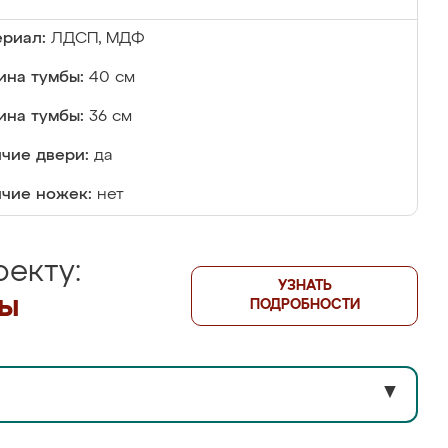
риал:
ЛДСП, МДФ
на тумбы:
40 см
ина тумбы:
36 см
чие двери:
да
чие ножек:
нет
екту:
УЗНАТЬ
лы
ПОДРОБНОСТИ
▼