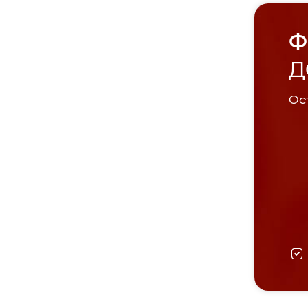
Ф
Д
Ост