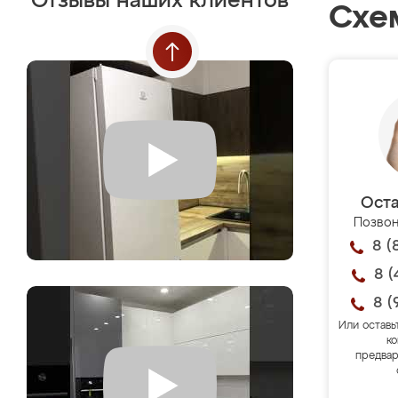
Отзывы наших клиентов
Схе
Оста
Позвон
8 (
8 (
8 (
Или оставь
ко
предвар