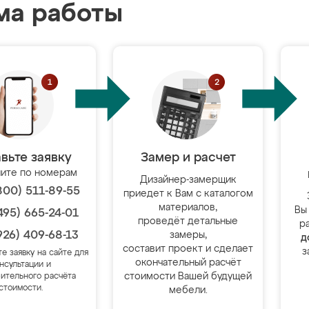
ма работы
вьте заявку
Замер и расчет
ите по номерам
Дизайнер-замерщик
800) 511-89-55
приедет к Вам с каталогом
материалов,
Вы
495) 665-24-01
проведёт детальные
р
926) 409-68-13
замеры,
д
составит проект и сделает
з
те заявку на сайте для
окончательный расчёт
нсультации и
стоимости Вашей будущей
ительного расчёта
стоимости.
мебели.