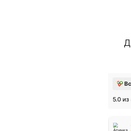
Д
Вс
5.0
из 