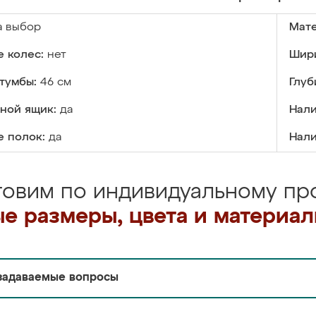
а выбор
Мате
 колес:
нет
Шири
тумбы:
46 см
Глуб
ной ящик:
да
Нали
е полок:
да
Нали
товим по индивидуальному про
е размеры, цвета и материа
задаваемые вопросы