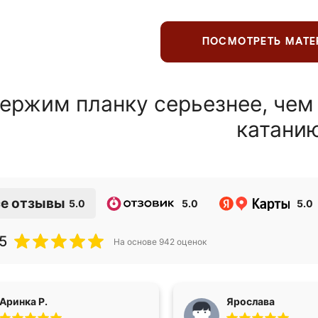
ПОСМОТРЕТЬ МАТ
ержим планку серьезнее, чем
катани
е отзывы
5.0
5.0
5.0
5
На основе
942
оценок
Аринка Р.
Ярослава