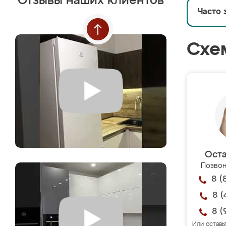
Отзывы наших клиентов
Часто 
Схе
Оста
Позвон
8 (
8 (
8 (
Или оставь