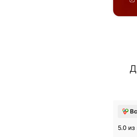
Д
Вс
5.0
из 