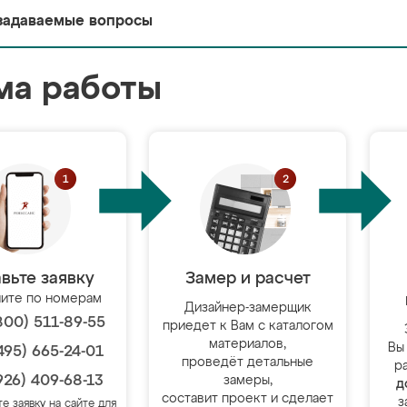
задаваемые вопросы
ма работы
вьте заявку
Замер и расчет
ите по номерам
Дизайнер-замерщик
800) 511-89-55
приедет к Вам с каталогом
материалов,
Вы
495) 665-24-01
проведёт детальные
р
926) 409-68-13
замеры,
д
составит проект и сделает
з
те заявку на сайте для