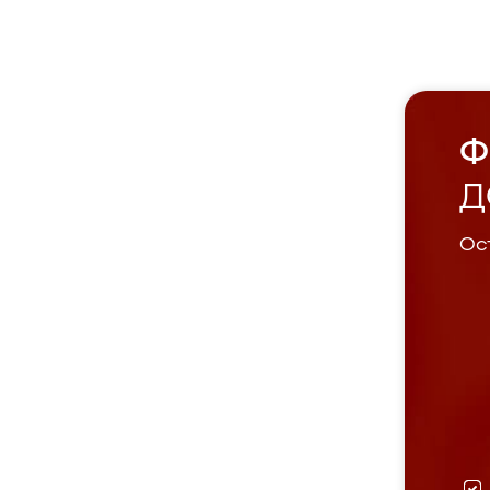
Ф
Д
Ост