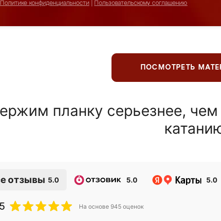
Политике конфиденциальности
|
Пользовательскому соглашению
ПОСМОТРЕТЬ МАТ
ержим планку серьезнее, чем
катани
е отзывы
5.0
5.0
5.0
5
На основе
945
оценок