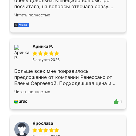
очень довольна. Менеджер всё быстро
посчитала, на вопросы отвечала сразу.
Замерщик приехал в субботу, подошёл к
Читать полностью
делу со всей ответственностью. Собрали
за день, ребята работали аккуратно, даже
пыли почти не было. Качество отличное,
ящики ходят плавно, ничего не скрипит.
Всё подошло как влитое.
Аринка Р.
5 августа 2026
Больше всех мне понравилось
предложение от компании Ренессанс от
Елены Сергеевой. Подходяшщая цена и
короткие сроки изготовления. Приехавший
Читать полностью
для замера сотрудник Владислав
предложил по моему эскизу самый
1
подходящий вариант шкафа. Немного его
видоизменил, получилось даже лучше, чем
я хотела.
Ярослава