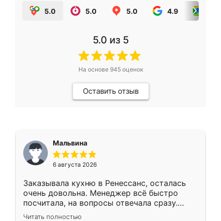
5.0
5.0
5.0
4.9
5.0
5.0
из 5
На основе
945
оценок
Оставить отзыв
Мальвина
6 августа 2026
Заказывала кухню в Ренессанс, осталась
очень довольна. Менеджер всё быстро
посчитала, на вопросы отвечала сразу.
Замерщик приехал в субботу, подошёл к
Читать полностью