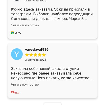
3 августа 2026
Кухню здесь заказали. Эскизы прислали в
телеграмм. Выбрали наиболее подходящий.
Согласовали день для замера. Через 3
недели кухня была уже готова. Остались
Читать полностью
довольны работой. Спасибо Ренессанс
мебель за качественную работу!
yaroslava1986
3 августа 2026
Заказала себе новый шкаф в студии
Ренессанс где ранее заказывала себе
новую кухню.Чего искать, когда качеством
вполне довольна. Служит кухня уже почти
Читать полностью
два года, нареканий нет.