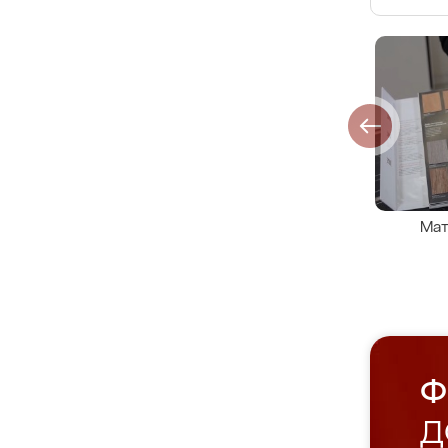
Мат
Ф
Д