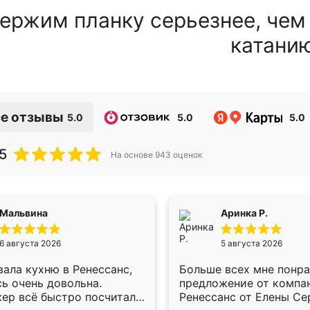
ержим планку серьезнее, чем
катани
е отзывы
5.0
5.0
5.0
5
На основе
943
оценок
Мальвина
Аринка Р.
6 августа 2026
5 августа 2026
ала кухню в Ренессанс,
Больше всех мне понр
ь очень довольна.
предложение от компа
ер всё быстро посчитала,
Ренессанс от Елены Се