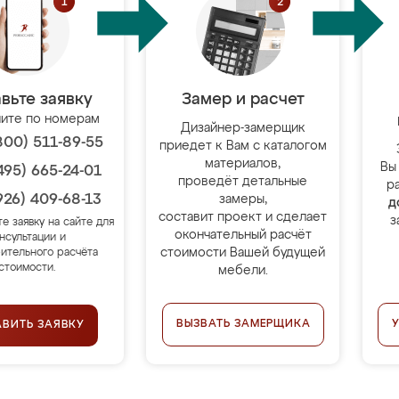
вьте заявку
Замер и расчет
ите по номерам
Дизайнер-замерщик
800) 511-89-55
приедет к Вам с каталогом
материалов,
Вы
495) 665-24-01
проведёт детальные
р
926) 409-68-13
замеры,
д
составит проект и сделает
з
те заявку на сайте для
окончательный расчёт
нсультации и
стоимости Вашей будущей
ительного расчёта
стоимости.
мебели.
ВЫЗВАТЬ ЗАМЕРЩИКА
АВИТЬ ЗАЯВКУ