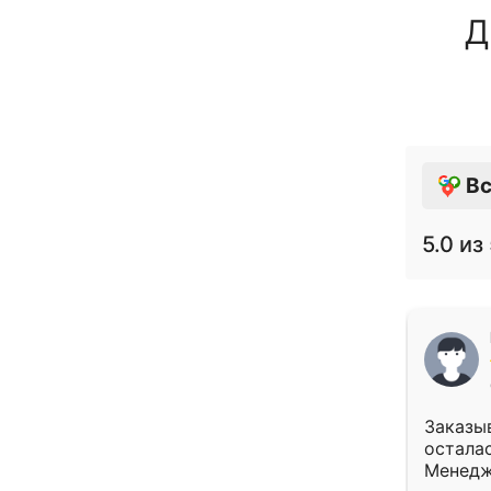
Д
Вс
5.0
из 
Заказыв
осталас
Менедж