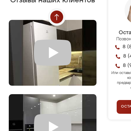
Отзывы наших клиентов
Оста
Позвон
8 (
8 (
8 (
Или оставь
ко
предвар
ОСТ