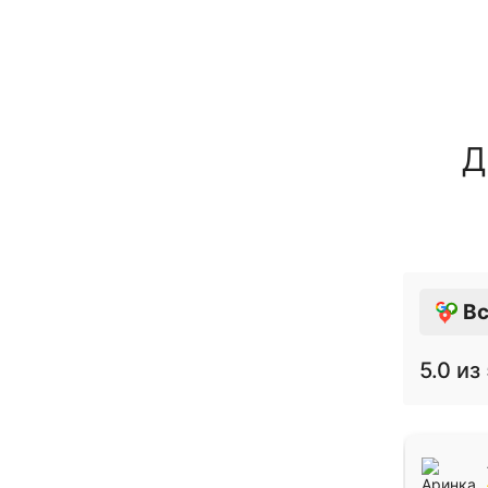
Д
Вс
5.0
из 