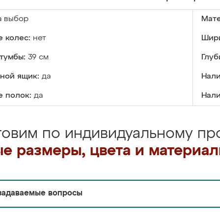
а выбор
Мате
 колес:
нет
Шири
тумбы:
39 см
Глуб
ной ящик:
да
Нали
е полок:
да
Нали
товим по индивидуальному про
е размеры, цвета и материа
задаваемые вопросы