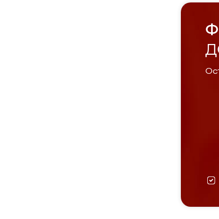
Ф
Д
Ост