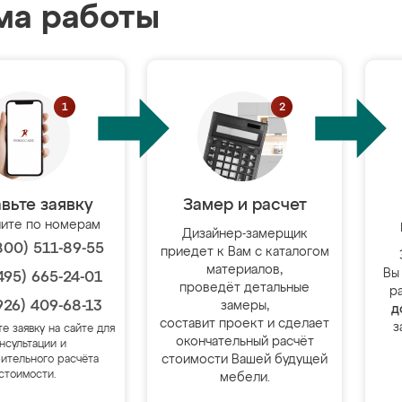
ма работы
вьте заявку
Замер и расчет
ите по номерам
Дизайнер-замерщик
800) 511-89-55
приедет к Вам с каталогом
материалов,
Вы
495) 665-24-01
проведёт детальные
р
926) 409-68-13
замеры,
д
составит проект и сделает
з
те заявку на сайте для
окончательный расчёт
нсультации и
стоимости Вашей будущей
ительного расчёта
стоимости.
мебели.