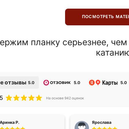
ПОСМОТРЕТЬ МАТ
ержим планку серьезнее, чем
катани
е отзывы
5.0
5.0
5.0
5
На основе
942
оценок
Аринка Р.
Ярослава