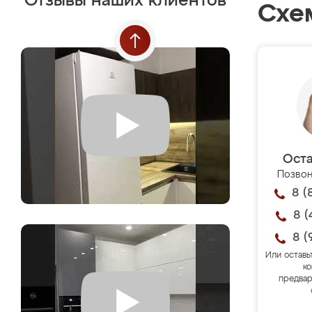
Отзывы наших клиентов
Схе
Оста
Позвон
8 (
8 (
8 (
Или оставь
ко
предвар