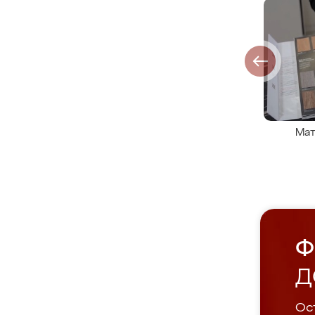
Мат
Ф
Д
Ост