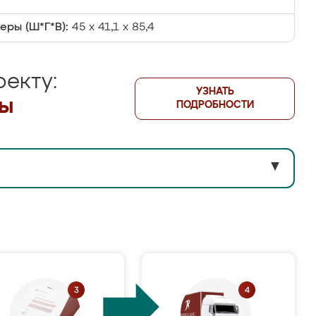
еры (Ш*Г*В):
45 х 41,1 х 85,4
екту:
УЗНАТЬ
лы
ПОДРОБНОСТИ
▼