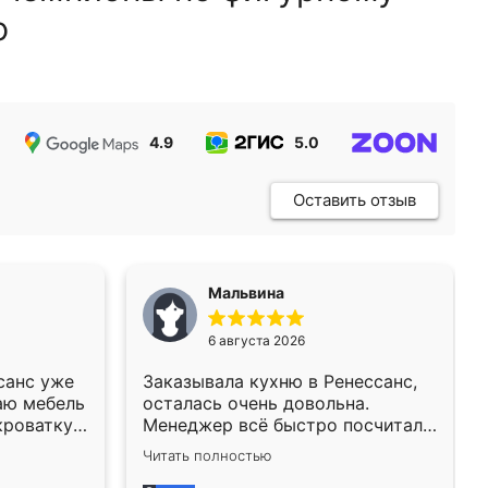
ю
4.9
5.0
5.0
Оставить отзыв
Мальвина
6 августа 2026
санс уже
Заказывала кухню в Ренессанс,
аю мебель
осталась очень довольна.
кроватку
Менеджер всё быстро посчитала,
а при его
на вопросы отвечала сразу.
Читать полностью
аз заказал
Замерщик приехал в субботу,