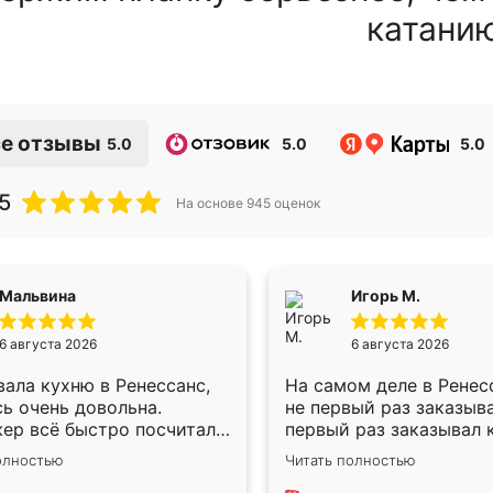
катани
е отзывы
5.0
5.0
5.0
5
На основе
945
оценок
Мальвина
Игорь М.
6 августа 2026
6 августа 2026
ала кухню в Ренессанс,
На самом деле в Ренес
ь очень довольна.
не первый раз заказыв
ер всё быстро посчитала,
первый раз заказывал 
осы отвечала сразу.
для маленького ребёнк
олностью
Читать полностью
ик приехал в субботу,
рождении ,во второй р