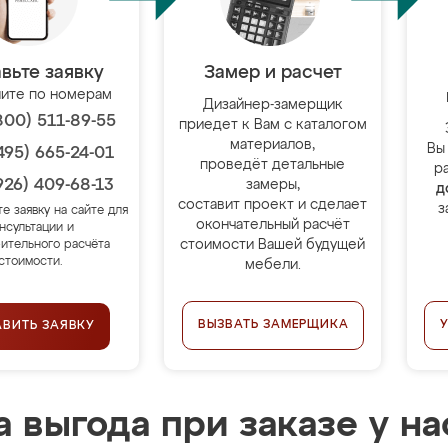
вьте заявку
Замер и расчет
ите по номерам
Дизайнер-замерщик
800) 511-89-55
приедет к Вам с каталогом
материалов,
Вы
495) 665-24-01
проведёт детальные
р
926) 409-68-13
замеры,
д
составит проект и сделает
з
те заявку на сайте для
окончательный расчёт
нсультации и
стоимости Вашей будущей
ительного расчёта
стоимости.
мебели.
ВЫЗВАТЬ ЗАМЕРЩИКА
АВИТЬ ЗАЯВКУ
 выгода при заказе у на