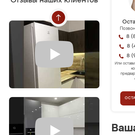
Отзывы наших клиентов
Оста
Позвон
8 (
8 (
8 (
Или оставь
ко
предвар
ОСТ
Ваша