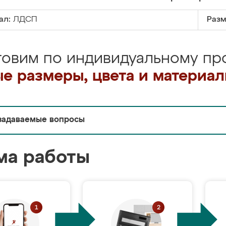
ал:
ЛДСП
Разм
товим по индивидуальному про
е размеры, цвета и материа
задаваемые вопросы
ма работы