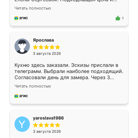
короткие сроки изготовления. Приехавший
Читать полностью
для замера сотрудник Владислав
предложил по моему эскизу самый
1
подходящий вариант шкафа. Немного его
видоизменил, получилось даже лучше, чем
я хотела.
Ярослава
3 августа 2026
Кухню здесь заказали. Эскизы прислали в
телеграмм. Выбрали наиболее подходящий.
Согласовали день для замера. Через 3
недели кухня была уже готова. Остались
Читать полностью
довольны работой. Спасибо Ренессанс
мебель за качественную работу!
yaroslava1986
3 августа 2026