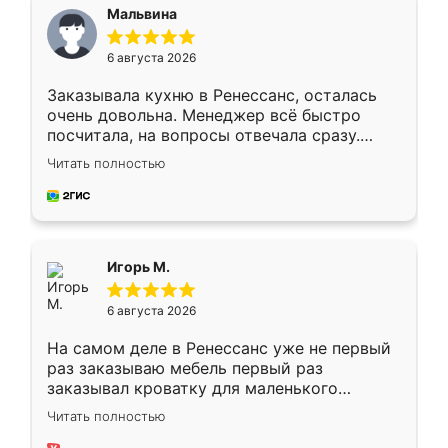
Мальвина
6 августа 2026
Заказывала кухню в Ренессанс, осталась
очень довольна. Менеджер всё быстро
посчитала, на вопросы отвечала сразу.
Замерщик приехал в субботу, подошёл к
Читать полностью
делу со всей ответственностью. Собрали
за день, ребята работали аккуратно, даже
пыли почти не было. Качество отличное,
ящики ходят плавно, ничего не скрипит.
Всё подошло как влитое.
Игорь М.
6 августа 2026
На самом деле в Ренессанс уже не первый
раз заказываю мебель первый раз
заказывал кроватку для маленького
ребёнка при его рождении ,во второй раз
Читать полностью
заказал шкаф-купе. По качеству очень