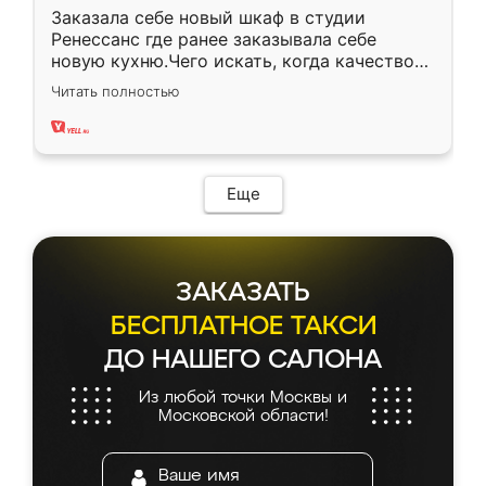
Заказала себе новый шкаф в студии
Ренессанс где ранее заказывала себе
новую кухню.Чего искать, когда качеством
вполне довольна. Служит кухня уже почти
Читать полностью
два года, нареканий нет.
Еще
ЗАКАЗАТЬ
БЕСПЛАТНОЕ ТАКСИ
ДО НАШЕГО САЛОНА
Из любой точки Москвы и
Московской области!