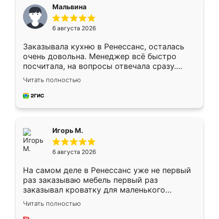
Мальвина
6 августа 2026
Заказывала кухню в Ренессанс, осталась
очень довольна. Менеджер всё быстро
посчитала, на вопросы отвечала сразу.
Замерщик приехал в субботу, подошёл к
Читать полностью
делу со всей ответственностью. Собрали
за день, ребята работали аккуратно, даже
пыли почти не было. Качество отличное,
ящики ходят плавно, ничего не скрипит.
Всё подошло как влитое.
Игорь М.
6 августа 2026
На самом деле в Ренессанс уже не первый
раз заказываю мебель первый раз
заказывал кроватку для маленького
ребёнка при его рождении ,во второй раз
Читать полностью
заказал шкаф-купе. По качеству очень