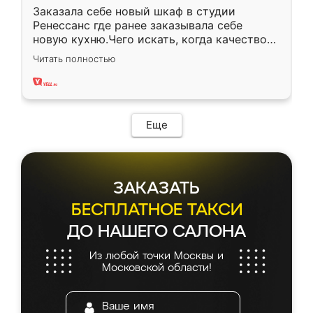
Заказала себе новый шкаф в студии
Ренессанс где ранее заказывала себе
новую кухню.Чего искать, когда качеством
вполне довольна. Служит кухня уже почти
Читать полностью
два года, нареканий нет.
Еще
ЗАКАЗАТЬ
БЕСПЛАТНОЕ ТАКСИ
ДО НАШЕГО САЛОНА
Из любой точки Москвы и
Московской области!