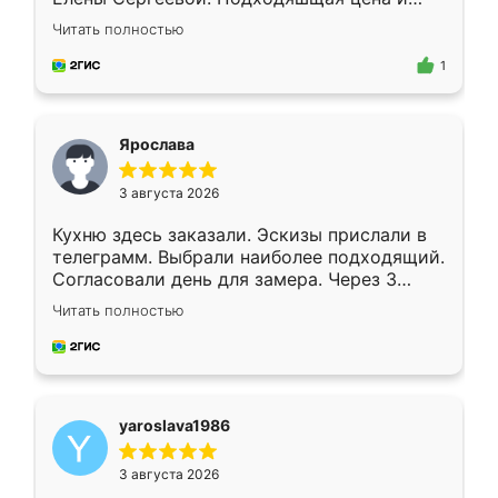
короткие сроки изготовления. Приехавший
Читать полностью
для замера сотрудник Владислав
предложил по моему эскизу самый
1
подходящий вариант шкафа. Немного его
видоизменил, получилось даже лучше, чем
я хотела.
Ярослава
3 августа 2026
Кухню здесь заказали. Эскизы прислали в
телеграмм. Выбрали наиболее подходящий.
Согласовали день для замера. Через 3
недели кухня была уже готова. Остались
Читать полностью
довольны работой. Спасибо Ренессанс
мебель за качественную работу!
yaroslava1986
3 августа 2026