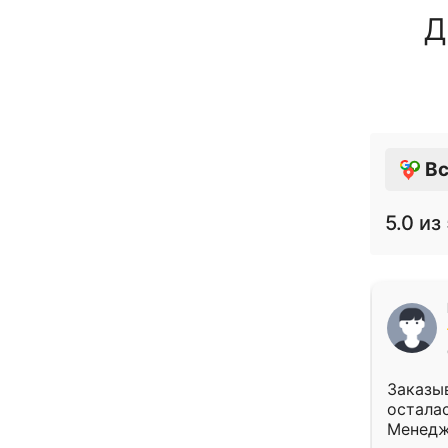
Д
Вс
5.0
из 
Заказыв
осталас
Менедж