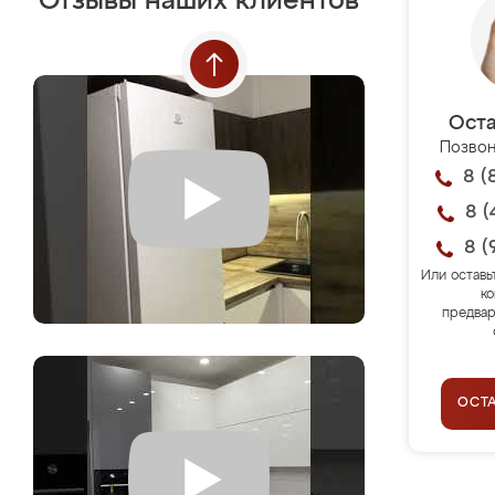
Отзывы наших клиентов
Оста
Позвон
8 (
8 (
8 (
Или оставь
ко
предвар
ОСТ