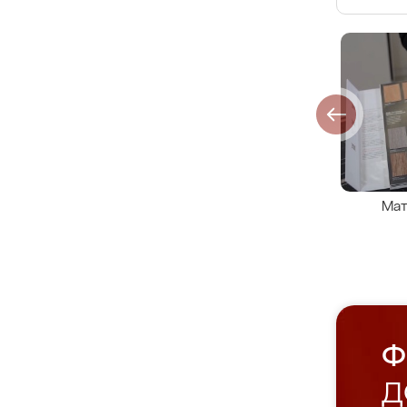
Мат
Ф
Д