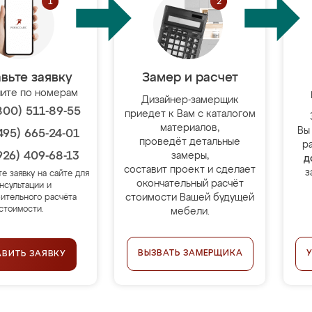
вьте заявку
Замер и расчет
ите по номерам
Дизайнер-замерщик
800) 511-89-55
приедет к Вам с каталогом
материалов,
Вы
495) 665-24-01
проведёт детальные
р
926) 409-68-13
замеры,
д
составит проект и сделает
з
те заявку на сайте для
окончательный расчёт
нсультации и
стоимости Вашей будущей
ительного расчёта
стоимости.
мебели.
ВЫЗВАТЬ ЗАМЕРЩИКА
АВИТЬ ЗАЯВКУ