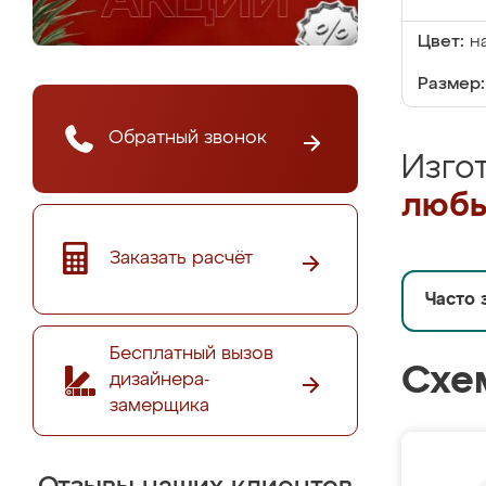
Цвет:
н
Размер:
Обратный звонок
Изго
любы
Заказать расчёт
Часто 
Бесплатный вызов
Схе
дизайнера-
замерщика