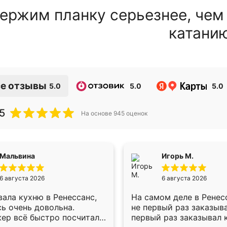
ержим планку серьезнее, чем
катани
е отзывы
5.0
5.0
5.0
5
На основе
945
оценок
Мальвина
Игорь М.
6 августа 2026
6 августа 2026
ала кухню в Ренессанс,
На самом деле в Ренес
ь очень довольна.
не первый раз заказыв
ер всё быстро посчитала,
первый раз заказывал 