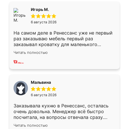
ящики ходят плавно, ничего не скрипит.
Всё подошло как влитое.
Игорь М.
6 августа 2026
На самом деле в Ренессанс уже не первый
раз заказываю мебель первый раз
заказывал кроватку для маленького
ребёнка при его рождении ,во второй раз
Читать полностью
заказал шкаф-купе. По качеству очень
хорошее сборка достаточно быстрая,
также адекватные цены. До этого
сравнивал с разными конкурентами в этом
сегменте ,выбор у конкурентов куда
Мальвина
меньше, здесь же он более разнообразный.
Мне нравится ,если что-то потребуется из
6 августа 2026
мебели буду заказывать только здесь.
Заказывала кухню в Ренессанс, осталась
очень довольна. Менеджер всё быстро
посчитала, на вопросы отвечала сразу.
Замерщик приехал в субботу, подошёл к
Читать полностью
делу со всей ответственностью. Собрали