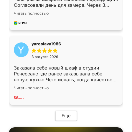
Согласовали день для замера. Через 3
недели кухня была уже готова. Остались
Читать полностью
довольны работой. Спасибо Ренессанс
мебель за качественную работу!
yaroslava1986
3 августа 2026
Заказала себе новый шкаф в студии
Ренессанс где ранее заказывала себе
новую кухню.Чего искать, когда качеством
вполне довольна. Служит кухня уже почти
Читать полностью
два года, нареканий нет.
Еще