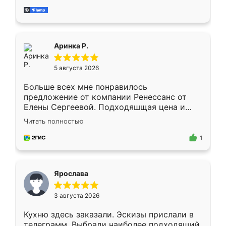
за день, ребята работали аккуратно, даже
пыли почти не было. Качество отличное,
ящики ходят плавно, ничего не скрипит.
Всё подошло как влитое.
Аринка Р.
5 августа 2026
Больше всех мне понравилось
предложение от компании Ренессанс от
Елены Сергеевой. Подходяшщая цена и
короткие сроки изготовления. Приехавший
Читать полностью
для замера сотрудник Владислав
предложил по моему эскизу самый
1
подходящий вариант шкафа. Немного его
видоизменил, получилось даже лучше, чем
я хотела.
Ярослава
3 августа 2026
Кухню здесь заказали. Эскизы прислали в
телеграмм. Выбрали наиболее подходящий.