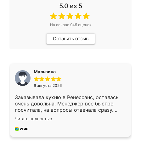
5.0
из 5
На основе
945
оценок
Оставить отзыв
Мальвина
6 августа 2026
Заказывала кухню в Ренессанс, осталась
очень довольна. Менеджер всё быстро
посчитала, на вопросы отвечала сразу.
Замерщик приехал в субботу, подошёл к
Читать полностью
делу со всей ответственностью. Собрали
за день, ребята работали аккуратно, даже
пыли почти не было. Качество отличное,