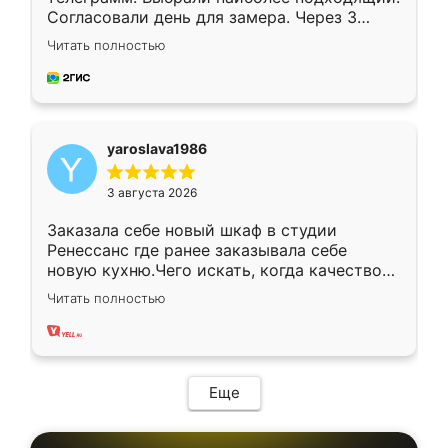
Согласовали день для замера. Через 3
недели кухня была уже готова. Остались
Читать полностью
довольны работой. Спасибо Ренессанс
мебель за качественную работу!
yaroslava1986
3 августа 2026
Заказала себе новый шкаф в студии
Ренессанс где ранее заказывала себе
новую кухню.Чего искать, когда качеством
вполне довольна. Служит кухня уже почти
Читать полностью
два года, нареканий нет.
Еще