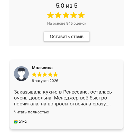
5.0
из 5
На основе
945
оценок
Оставить отзыв
Мальвина
6 августа 2026
Заказывала кухню в Ренессанс, осталась
очень довольна. Менеджер всё быстро
посчитала, на вопросы отвечала сразу.
Замерщик приехал в субботу, подошёл к
Читать полностью
делу со всей ответственностью. Собрали
за день, ребята работали аккуратно, даже
пыли почти не было. Качество отличное,