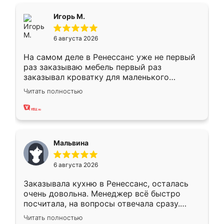
ящики ходят плавно, ничего не скрипит.
Всё подошло как влитое.
Игорь М.
6 августа 2026
На самом деле в Ренессанс уже не первый
раз заказываю мебель первый раз
заказывал кроватку для маленького
ребёнка при его рождении ,во второй раз
Читать полностью
заказал шкаф-купе. По качеству очень
хорошее сборка достаточно быстрая,
также адекватные цены. До этого
сравнивал с разными конкурентами в этом
сегменте ,выбор у конкурентов куда
Мальвина
меньше, здесь же он более разнообразный.
Мне нравится ,если что-то потребуется из
6 августа 2026
мебели буду заказывать только здесь.
Заказывала кухню в Ренессанс, осталась
очень довольна. Менеджер всё быстро
посчитала, на вопросы отвечала сразу.
Замерщик приехал в субботу, подошёл к
Читать полностью
делу со всей ответственностью. Собрали