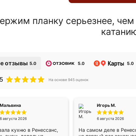
ержим планку серьезнее, чем
катани
е отзывы
5.0
5.0
5.0
5
На основе
945
оценок
Мальвина
Игорь М.
6 августа 2026
6 августа 2026
ала кухню в Ренессанс,
На самом деле в Ренес