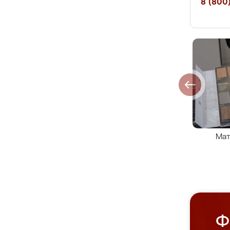
8 (800)
Мат
Ф