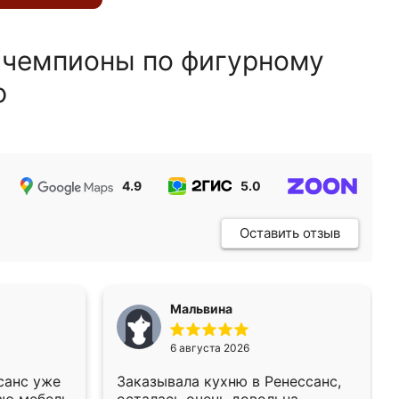
 чемпионы по фигурному
ю
4.9
5.0
5.0
Оставить отзыв
Мальвина
6 августа 2026
санс уже
Заказывала кухню в Ренессанс,