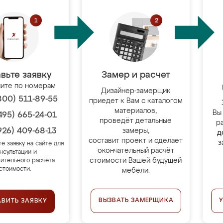
вьте заявку
Замер и расчет
ите по номерам
Дизайнер-замерщик
800) 511-89-55
приедет к Вам с каталогом
материалов,
Вы
495) 665-24-01
проведёт детальные
р
926) 409-68-13
замеры,
д
составит проект и сделает
з
те заявку на сайте для
окончательный расчёт
нсультации и
стоимости Вашей будущей
ительного расчёта
стоимости.
мебели.
ВЫЗВАТЬ ЗАМЕРЩИКА
АВИТЬ ЗАЯВКУ