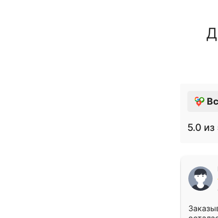
Д
Вс
5.0
из 
Заказыв