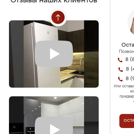
Отзывы наших клиентов
Оста
Позвон
8 (
8 (
8 (
Или оставь
ко
предвар
ОСТ