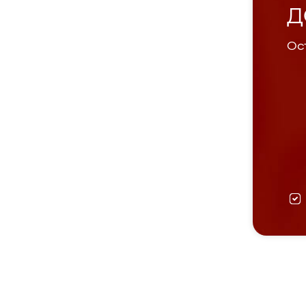
Д
Ост