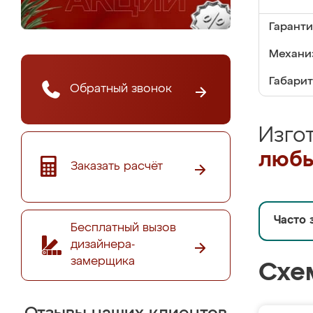
Гаранти
Механи
Габарит
Обратный звонок
Изго
любы
Заказать расчёт
Часто 
Бесплатный вызов
дизайнера-
замерщика
Схе