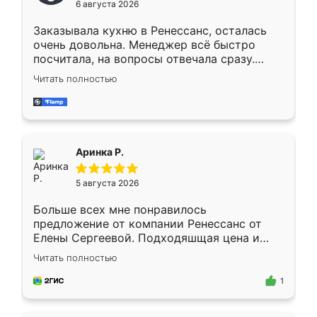
6 августа 2026
мебели буду заказывать только здесь.
Заказывала кухню в Ренессанс, осталась
очень довольна. Менеджер всё быстро
посчитала, на вопросы отвечала сразу.
Замерщик приехал в субботу, подошёл к
Читать полностью
делу со всей ответственностью. Собрали
за день, ребята работали аккуратно, даже
пыли почти не было. Качество отличное,
ящики ходят плавно, ничего не скрипит.
Всё подошло как влитое.
Аринка Р.
5 августа 2026
Больше всех мне понравилось
предложение от компании Ренессанс от
Елены Сергеевой. Подходяшщая цена и
короткие сроки изготовления. Приехавший
Читать полностью
для замера сотрудник Владислав
предложил по моему эскизу самый
1
подходящий вариант шкафа. Немного его
видоизменил, получилось даже лучше, чем