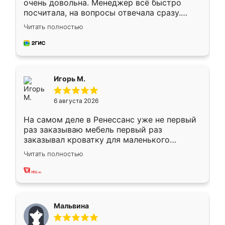
очень довольна. Менеджер всё быстро
посчитала, на вопросы отвечала сразу.
Замерщик приехал в субботу, подошёл к
Читать полностью
делу со всей ответственностью. Собрали
за день, ребята работали аккуратно, даже
пыли почти не было. Качество отличное,
ящики ходят плавно, ничего не скрипит.
Всё подошло как влитое.
Игорь М.
6 августа 2026
На самом деле в Ренессанс уже не первый
раз заказываю мебель первый раз
заказывал кроватку для маленького
ребёнка при его рождении ,во второй раз
Читать полностью
заказал шкаф-купе. По качеству очень
хорошее сборка достаточно быстрая,
также адекватные цены. До этого
сравнивал с разными конкурентами в этом
сегменте ,выбор у конкурентов куда
Мальвина
меньше, здесь же он более разнообразный.
Мне нравится ,если что-то потребуется из