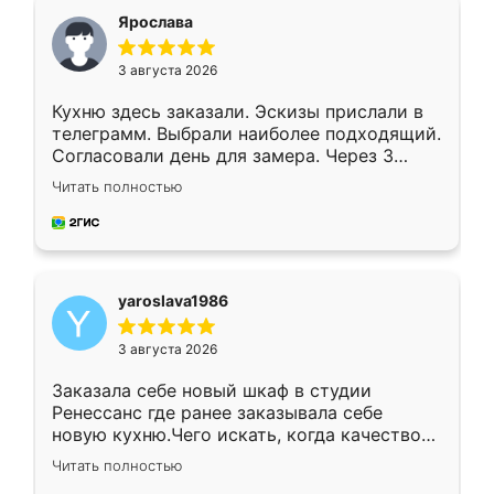
я хотела.
Ярослава
3 августа 2026
Кухню здесь заказали. Эскизы прислали в
телеграмм. Выбрали наиболее подходящий.
Согласовали день для замера. Через 3
недели кухня была уже готова. Остались
Читать полностью
довольны работой. Спасибо Ренессанс
мебель за качественную работу!
yaroslava1986
3 августа 2026
Заказала себе новый шкаф в студии
Ренессанс где ранее заказывала себе
новую кухню.Чего искать, когда качеством
вполне довольна. Служит кухня уже почти
Читать полностью
два года, нареканий нет.