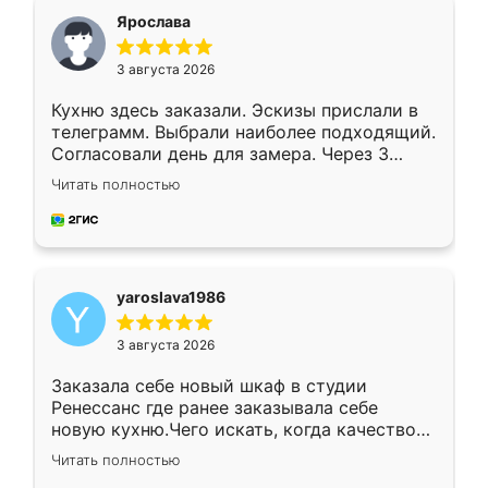
я хотела.
Ярослава
3 августа 2026
Кухню здесь заказали. Эскизы прислали в
телеграмм. Выбрали наиболее подходящий.
Согласовали день для замера. Через 3
недели кухня была уже готова. Остались
Читать полностью
довольны работой. Спасибо Ренессанс
мебель за качественную работу!
yaroslava1986
3 августа 2026
Заказала себе новый шкаф в студии
Ренессанс где ранее заказывала себе
новую кухню.Чего искать, когда качеством
вполне довольна. Служит кухня уже почти
Читать полностью
два года, нареканий нет.