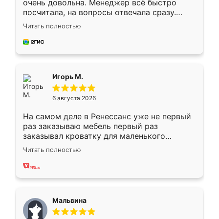
очень довольна. Менеджер всё быстро
посчитала, на вопросы отвечала сразу.
Замерщик приехал в субботу, подошёл к
Читать полностью
делу со всей ответственностью. Собрали
за день, ребята работали аккуратно, даже
пыли почти не было. Качество отличное,
ящики ходят плавно, ничего не скрипит.
Всё подошло как влитое.
Игорь М.
6 августа 2026
На самом деле в Ренессанс уже не первый
раз заказываю мебель первый раз
заказывал кроватку для маленького
ребёнка при его рождении ,во второй раз
Читать полностью
заказал шкаф-купе. По качеству очень
хорошее сборка достаточно быстрая,
также адекватные цены. До этого
сравнивал с разными конкурентами в этом
сегменте ,выбор у конкурентов куда
Мальвина
меньше, здесь же он более разнообразный.
Мне нравится ,если что-то потребуется из