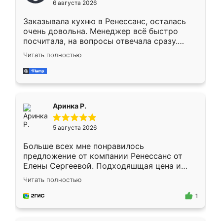
6 августа 2026
мебели буду заказывать только здесь.
Заказывала кухню в Ренессанс, осталась
очень довольна. Менеджер всё быстро
посчитала, на вопросы отвечала сразу.
Замерщик приехал в субботу, подошёл к
Читать полностью
делу со всей ответственностью. Собрали
за день, ребята работали аккуратно, даже
пыли почти не было. Качество отличное,
ящики ходят плавно, ничего не скрипит.
Всё подошло как влитое.
Аринка Р.
5 августа 2026
Больше всех мне понравилось
предложение от компании Ренессанс от
Елены Сергеевой. Подходяшщая цена и
короткие сроки изготовления. Приехавший
Читать полностью
для замера сотрудник Владислав
предложил по моему эскизу самый
1
подходящий вариант шкафа. Немного его
видоизменил, получилось даже лучше, чем