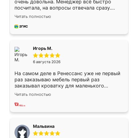
очень довольна. Менеджер всё быстро
посчитала, на вопросы отвечала сразу.
Замерщик приехал в субботу, подошёл к
Читать полностью
делу со всей ответственностью. Собрали
за день, ребята работали аккуратно, даже
пыли почти не было. Качество отличное,
ящики ходят плавно, ничего не скрипит.
Всё подошло как влитое.
Игорь М.
6 августа 2026
На самом деле в Ренессанс уже не первый
раз заказываю мебель первый раз
заказывал кроватку для маленького
ребёнка при его рождении ,во второй раз
Читать полностью
заказал шкаф-купе. По качеству очень
хорошее сборка достаточно быстрая,
также адекватные цены. До этого
сравнивал с разными конкурентами в этом
сегменте ,выбор у конкурентов куда
Мальвина
меньше, здесь же он более разнообразный.
Мне нравится ,если что-то потребуется из