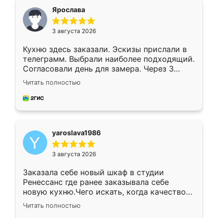
я хотела.
Ярослава
3 августа 2026
Кухню здесь заказали. Эскизы прислали в
телеграмм. Выбрали наиболее подходящий.
Согласовали день для замера. Через 3
недели кухня была уже готова. Остались
Читать полностью
довольны работой. Спасибо Ренессанс
мебель за качественную работу!
yaroslava1986
3 августа 2026
Заказала себе новый шкаф в студии
Ренессанс где ранее заказывала себе
новую кухню.Чего искать, когда качеством
вполне довольна. Служит кухня уже почти
Читать полностью
два года, нареканий нет.