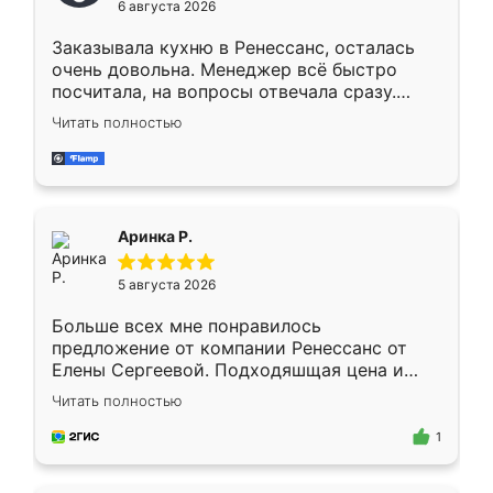
6 августа 2026
мебели буду заказывать только здесь.
Заказывала кухню в Ренессанс, осталась
очень довольна. Менеджер всё быстро
посчитала, на вопросы отвечала сразу.
Замерщик приехал в субботу, подошёл к
Читать полностью
делу со всей ответственностью. Собрали
за день, ребята работали аккуратно, даже
пыли почти не было. Качество отличное,
ящики ходят плавно, ничего не скрипит.
Всё подошло как влитое.
Аринка Р.
5 августа 2026
Больше всех мне понравилось
предложение от компании Ренессанс от
Елены Сергеевой. Подходяшщая цена и
короткие сроки изготовления. Приехавший
Читать полностью
для замера сотрудник Владислав
предложил по моему эскизу самый
1
подходящий вариант шкафа. Немного его
видоизменил, получилось даже лучше, чем