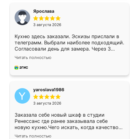
видоизменил, получилось даже лучше, чем
я хотела.
Ярослава
3 августа 2026
Кухню здесь заказали. Эскизы прислали в
телеграмм. Выбрали наиболее подходящий.
Согласовали день для замера. Через 3
недели кухня была уже готова. Остались
Читать полностью
довольны работой. Спасибо Ренессанс
мебель за качественную работу!
yaroslava1986
3 августа 2026
Заказала себе новый шкаф в студии
Ренессанс где ранее заказывала себе
новую кухню.Чего искать, когда качеством
вполне довольна. Служит кухня уже почти
Читать полностью