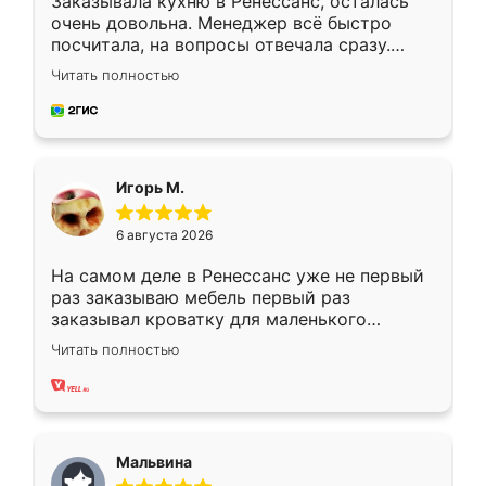
Заказывала кухню в Ренессанс, осталась
очень довольна. Менеджер всё быстро
посчитала, на вопросы отвечала сразу.
Замерщик приехал в субботу, подошёл к
Читать полностью
делу со всей ответственностью. Собрали
за день, ребята работали аккуратно, даже
пыли почти не было. Качество отличное,
ящики ходят плавно, ничего не скрипит.
Всё подошло как влитое.
Игорь М.
6 августа 2026
На самом деле в Ренессанс уже не первый
раз заказываю мебель первый раз
заказывал кроватку для маленького
ребёнка при его рождении ,во второй раз
Читать полностью
заказал шкаф-купе. По качеству очень
хорошее сборка достаточно быстрая,
также адекватные цены. До этого
сравнивал с разными конкурентами в этом
сегменте ,выбор у конкурентов куда
Мальвина
меньше, здесь же он более разнообразный.