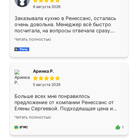
Мне нравится ,если что-то потребуется из
6 августа 2026
мебели буду заказывать только здесь.
Заказывала кухню в Ренессанс, осталась
очень довольна. Менеджер всё быстро
посчитала, на вопросы отвечала сразу.
Замерщик приехал в субботу, подошёл к
Читать полностью
делу со всей ответственностью. Собрали
за день, ребята работали аккуратно, даже
пыли почти не было. Качество отличное,
ящики ходят плавно, ничего не скрипит.
Всё подошло как влитое.
Аринка Р.
5 августа 2026
Больше всех мне понравилось
предложение от компании Ренессанс от
Елены Сергеевой. Подходяшщая цена и
короткие сроки изготовления. Приехавший
Читать полностью
для замера сотрудник Владислав
предложил по моему эскизу самый
1
подходящий вариант шкафа. Немного его