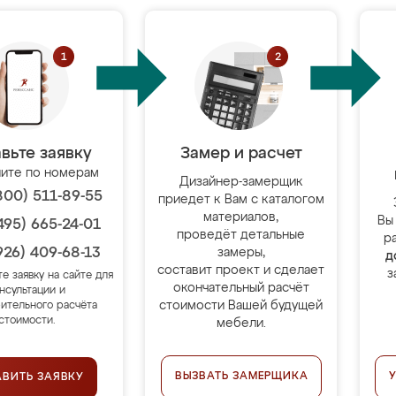
вьте заявку
Замер и расчет
ите по номерам
Дизайнер-замерщик
800) 511-89-55
приедет к Вам с каталогом
материалов,
Вы
495) 665-24-01
проведёт детальные
р
926) 409-68-13
замеры,
д
составит проект и сделает
з
те заявку на сайте для
окончательный расчёт
нсультации и
стоимости Вашей будущей
ительного расчёта
стоимости.
мебели.
ВЫЗВАТЬ ЗАМЕРЩИКА
АВИТЬ ЗАЯВКУ