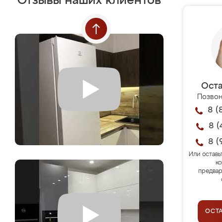
Отзывы наших клиентов
Оста
Позвон
8 (
8 (
8 (
Или оставь
ко
предвар
ОСТ