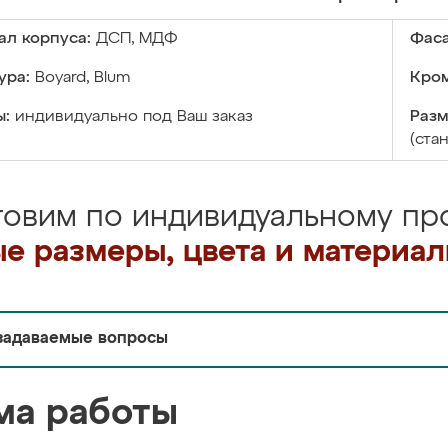
ал корпуса:
ДСП, МДФ
Фаса
ура:
Boyard, Blum
Кром
ы:
индивидуально под Ваш заказ
Разм
(ста
товим по индивидуальному про
е размеры, цвета и материа
задаваемые вопросы
ма работы