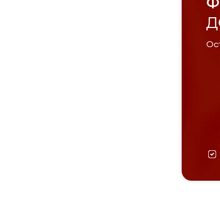
Ф
Д
Ост