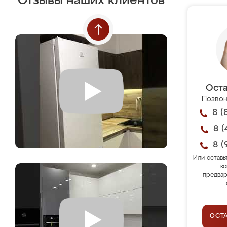
Отзывы наших клиентов
Оста
Позвон
8 (
8 (
8 (
Или оставь
ко
предвар
ОСТ