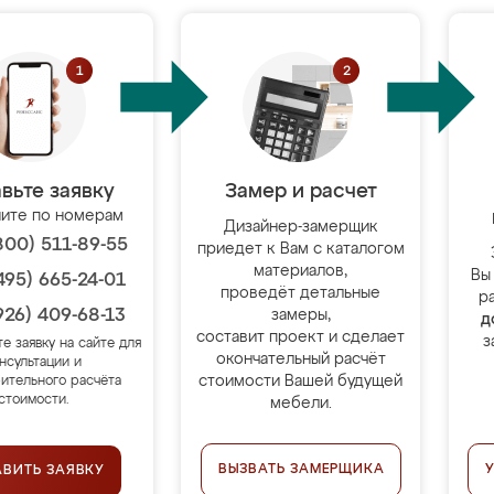
вьте заявку
Замер и расчет
ите по номерам
Дизайнер-замерщик
800) 511-89-55
приедет к Вам с каталогом
материалов,
Вы
495) 665-24-01
проведёт детальные
р
926) 409-68-13
замеры,
д
составит проект и сделает
з
те заявку на сайте для
окончательный расчёт
нсультации и
стоимости Вашей будущей
ительного расчёта
стоимости.
мебели.
ВЫЗВАТЬ ЗАМЕРЩИКА
АВИТЬ ЗАЯВКУ