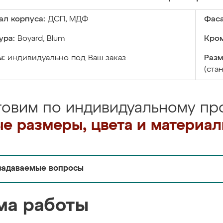
ал корпуса:
ДСП, МДФ
Фаса
ура:
Boyard, Blum
Кром
ы:
индивидуально под Ваш заказ
Разм
(ста
товим по индивидуальному про
е размеры, цвета и материа
задаваемые вопросы
ма работы