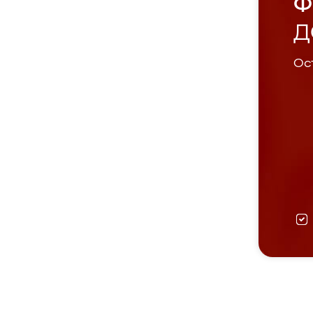
Ф
Д
Ост