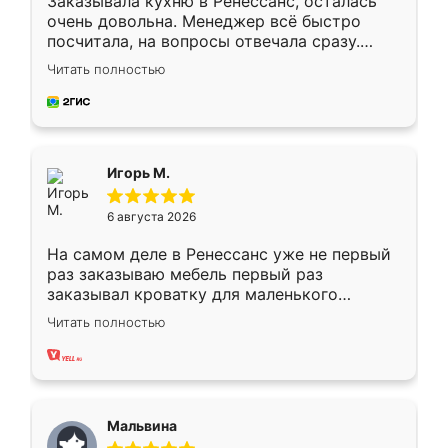
Заказывала кухню в Ренессанс, осталась
очень довольна. Менеджер всё быстро
посчитала, на вопросы отвечала сразу.
Замерщик приехал в субботу, подошёл к
Читать полностью
делу со всей ответственностью. Собрали
за день, ребята работали аккуратно, даже
пыли почти не было. Качество отличное,
ящики ходят плавно, ничего не скрипит.
Всё подошло как влитое.
Игорь М.
6 августа 2026
На самом деле в Ренессанс уже не первый
раз заказываю мебель первый раз
заказывал кроватку для маленького
ребёнка при его рождении ,во второй раз
Читать полностью
заказал шкаф-купе. По качеству очень
хорошее сборка достаточно быстрая,
также адекватные цены. До этого
сравнивал с разными конкурентами в этом
сегменте ,выбор у конкурентов куда
Мальвина
меньше, здесь же он более разнообразный.