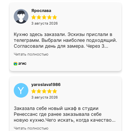
видоизменил, получилось даже лучше, чем
я хотела.
Ярослава
3 августа 2026
Кухню здесь заказали. Эскизы прислали в
телеграмм. Выбрали наиболее подходящий.
Согласовали день для замера. Через 3
недели кухня была уже готова. Остались
Читать полностью
довольны работой. Спасибо Ренессанс
мебель за качественную работу!
yaroslava1986
3 августа 2026
Заказала себе новый шкаф в студии
Ренессанс где ранее заказывала себе
новую кухню.Чего искать, когда качеством
вполне довольна. Служит кухня уже почти
Читать полностью