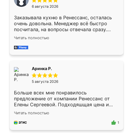
Мне нравится ,если что-то потребуется из
6 августа 2026
мебели буду заказывать только здесь.
Заказывала кухню в Ренессанс, осталась
очень довольна. Менеджер всё быстро
посчитала, на вопросы отвечала сразу.
Замерщик приехал в субботу, подошёл к
Читать полностью
делу со всей ответственностью. Собрали
за день, ребята работали аккуратно, даже
пыли почти не было. Качество отличное,
ящики ходят плавно, ничего не скрипит.
Всё подошло как влитое.
Аринка Р.
5 августа 2026
Больше всех мне понравилось
предложение от компании Ренессанс от
Елены Сергеевой. Подходяшщая цена и
короткие сроки изготовления. Приехавший
Читать полностью
для замера сотрудник Владислав
предложил по моему эскизу самый
1
подходящий вариант шкафа. Немного его