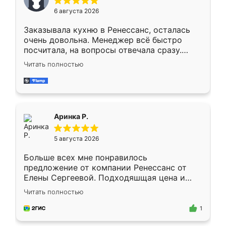
Мне нравится ,если что-то потребуется из
6 августа 2026
мебели буду заказывать только здесь.
Заказывала кухню в Ренессанс, осталась
очень довольна. Менеджер всё быстро
посчитала, на вопросы отвечала сразу.
Замерщик приехал в субботу, подошёл к
Читать полностью
делу со всей ответственностью. Собрали
за день, ребята работали аккуратно, даже
пыли почти не было. Качество отличное,
ящики ходят плавно, ничего не скрипит.
Всё подошло как влитое.
Аринка Р.
5 августа 2026
Больше всех мне понравилось
предложение от компании Ренессанс от
Елены Сергеевой. Подходяшщая цена и
короткие сроки изготовления. Приехавший
Читать полностью
для замера сотрудник Владислав
предложил по моему эскизу самый
1
подходящий вариант шкафа. Немного его