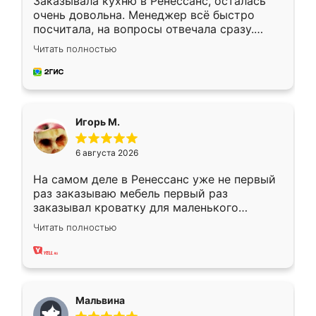
Заказывала кухню в Ренессанс, осталась
очень довольна. Менеджер всё быстро
посчитала, на вопросы отвечала сразу.
Замерщик приехал в субботу, подошёл к
Читать полностью
делу со всей ответственностью. Собрали
за день, ребята работали аккуратно, даже
пыли почти не было. Качество отличное,
ящики ходят плавно, ничего не скрипит.
Всё подошло как влитое.
Игорь М.
6 августа 2026
На самом деле в Ренессанс уже не первый
раз заказываю мебель первый раз
заказывал кроватку для маленького
ребёнка при его рождении ,во второй раз
Читать полностью
заказал шкаф-купе. По качеству очень
хорошее сборка достаточно быстрая,
также адекватные цены. До этого
сравнивал с разными конкурентами в этом
сегменте ,выбор у конкурентов куда
Мальвина
меньше, здесь же он более разнообразный.