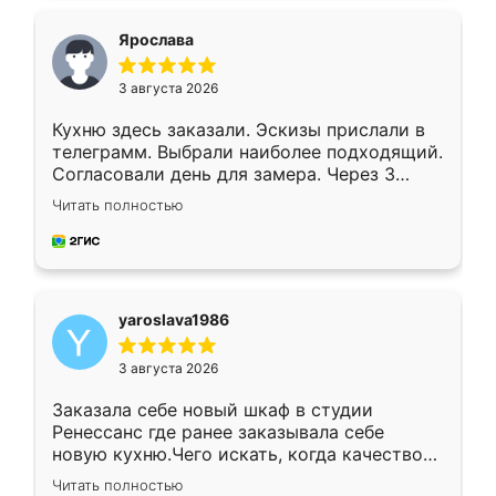
видоизменил, получилось даже лучше, чем
я хотела.
Ярослава
3 августа 2026
Кухню здесь заказали. Эскизы прислали в
телеграмм. Выбрали наиболее подходящий.
Согласовали день для замера. Через 3
недели кухня была уже готова. Остались
Читать полностью
довольны работой. Спасибо Ренессанс
мебель за качественную работу!
yaroslava1986
3 августа 2026
Заказала себе новый шкаф в студии
Ренессанс где ранее заказывала себе
новую кухню.Чего искать, когда качеством
вполне довольна. Служит кухня уже почти
Читать полностью