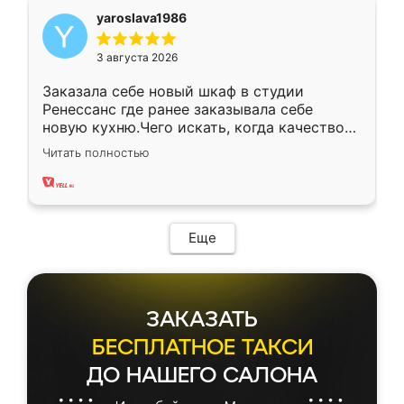
yaroslava1986
3 августа 2026
Заказала себе новый шкаф в студии
Ренессанс где ранее заказывала себе
новую кухню.Чего искать, когда качеством
вполне довольна. Служит кухня уже почти
Читать полностью
два года, нареканий нет.
Еще
ЗАКАЗАТЬ
БЕСПЛАТНОЕ ТАКСИ
ДО НАШЕГО САЛОНА