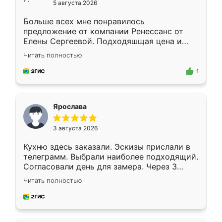
5 августа 2026
Больше всех мне понравилось
предложение от компании Ренессанс от
Елены Сергеевой. Подходяшщая цена и
короткие сроки изготовления. Приехавший
Читать полностью
для замера сотрудник Владислав
предложил по моему эскизу самый
1
подходящий вариант шкафа. Немного его
видоизменил, получилось даже лучше, чем
я хотела.
Ярослава
3 августа 2026
Кухню здесь заказали. Эскизы прислали в
телеграмм. Выбрали наиболее подходящий.
Согласовали день для замера. Через 3
недели кухня была уже готова. Остались
Читать полностью
довольны работой. Спасибо Ренессанс
мебель за качественную работу!