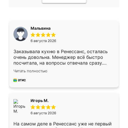
Мальвина
6 августа 2026
Заказывала кухню в Ренессанс, осталась
очень довольна. Менеджер всё быстро
посчитала, на вопросы отвечала сразу.
Замерщик приехал в субботу, подошёл к
Читать полностью
делу со всей ответственностью. Собрали
за день, ребята работали аккуратно, даже
пыли почти не было. Качество отличное,
ящики ходят плавно, ничего не скрипит.
Всё подошло как влитое.
Игорь М.
6 августа 2026
На самом деле в Ренессанс уже не первый