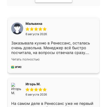
Мальвина
6 августа 2026
Заказывала кухню в Ренессанс, осталась
очень довольна. Менеджер всё быстро
посчитала, на вопросы отвечала сразу.
Замерщик приехал в субботу, подошёл к
Читать полностью
делу со всей ответственностью. Собрали
за день, ребята работали аккуратно, даже
пыли почти не было. Качество отличное,
ящики ходят плавно, ничего не скрипит.
Всё подошло как влитое.
Игорь М.
6 августа 2026
На самом деле в Ренессанс уже не первый