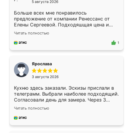
5 августа 2026
Больше всех мне понравилось
предложение от компании Ренессанс от
Елены Сергеевой. Подходяшщая цена и
короткие сроки изготовления. Приехавший
Читать полностью
для замера сотрудник Владислав
предложил по моему эскизу самый
1
подходящий вариант шкафа. Немного его
видоизменил, получилось даже лучше, чем
я хотела.
Ярослава
3 августа 2026
Кухню здесь заказали. Эскизы прислали в
телеграмм. Выбрали наиболее подходящий.
Согласовали день для замера. Через 3
недели кухня была уже готова. Остались
Читать полностью
довольны работой. Спасибо Ренессанс
мебель за качественную работу!