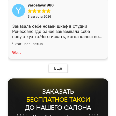
yaroslava1986
3 августа 2026
Заказала себе новый шкаф в студии
Ренессанс где ранее заказывала себе
новую кухню.Чего искать, когда качеством
вполне довольна. Служит кухня уже почти
Читать полностью
два года, нареканий нет.
Еще
ЗАКАЗАТЬ
БЕСПЛАТНОЕ ТАКСИ
ДО НАШЕГО САЛОНА