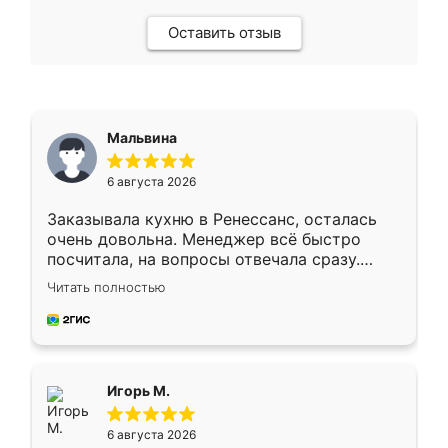
Оставить отзыв
Мальвина
6 августа 2026
Заказывала кухню в Ренессанс, осталась
очень довольна. Менеджер всё быстро
посчитала, на вопросы отвечала сразу.
Замерщик приехал в субботу, подошёл к
Читать полностью
делу со всей ответственностью. Собрали
за день, ребята работали аккуратно, даже
пыли почти не было. Качество отличное,
ящики ходят плавно, ничего не скрипит.
Всё подошло как влитое.
Игорь М.
6 августа 2026