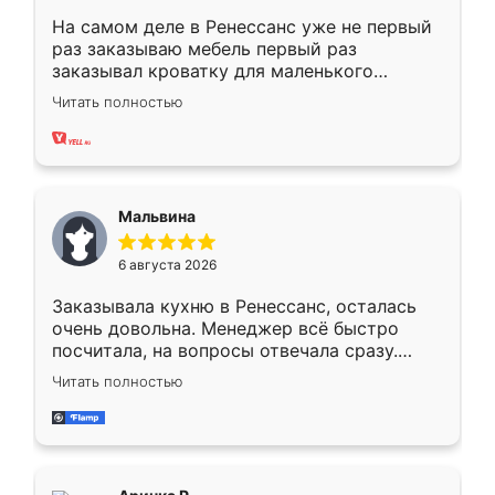
На самом деле в Ренессанс уже не первый
раз заказываю мебель первый раз
заказывал кроватку для маленького
ребёнка при его рождении ,во второй раз
Читать полностью
заказал шкаф-купе. По качеству очень
хорошее сборка достаточно быстрая,
также адекватные цены. До этого
сравнивал с разными конкурентами в этом
сегменте ,выбор у конкурентов куда
Мальвина
меньше, здесь же он более разнообразный.
Мне нравится ,если что-то потребуется из
6 августа 2026
мебели буду заказывать только здесь.
Заказывала кухню в Ренессанс, осталась
очень довольна. Менеджер всё быстро
посчитала, на вопросы отвечала сразу.
Замерщик приехал в субботу, подошёл к
Читать полностью
делу со всей ответственностью. Собрали
за день, ребята работали аккуратно, даже
пыли почти не было. Качество отличное,
ящики ходят плавно, ничего не скрипит.
Всё подошло как влитое.