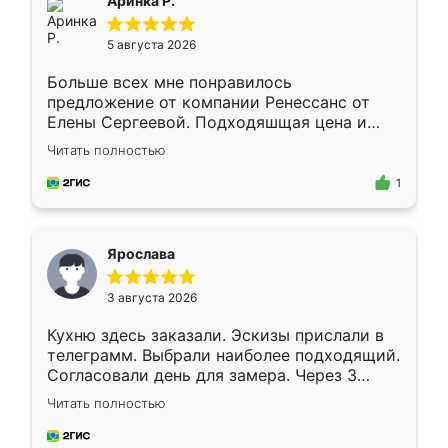
Аринка Р.
5 августа 2026
Больше всех мне понравилось
предложение от компании Ренессанс от
Елены Сергеевой. Подходяшщая цена и
короткие сроки изготовления. Приехавший
Читать полностью
для замера сотрудник Владислав
предложил по моему эскизу самый
1
подходящий вариант шкафа. Немного его
видоизменил, получилось даже лучше, чем
я хотела.
Ярослава
3 августа 2026
Кухню здесь заказали. Эскизы прислали в
телеграмм. Выбрали наиболее подходящий.
Согласовали день для замера. Через 3
недели кухня была уже готова. Остались
Читать полностью
довольны работой. Спасибо Ренессанс
мебель за качественную работу!