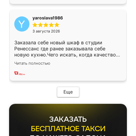
yaroslava1986
3 августа 2026
Заказала себе новый шкаф в студии
Ренессанс где ранее заказывала себе
новую кухню.Чего искать, когда качеством
вполне довольна. Служит кухня уже почти
Читать полностью
два года, нареканий нет.
Еще
ЗАКАЗАТЬ
БЕСПЛАТНОЕ ТАКСИ