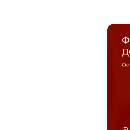
Ф
Д
Ост