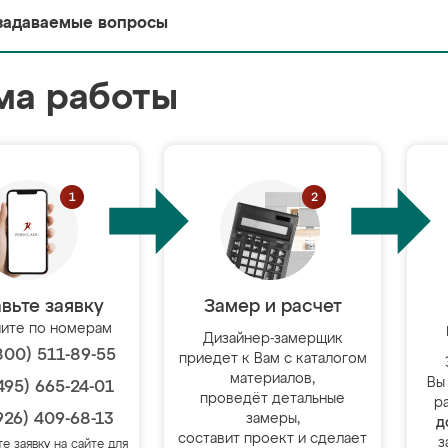
задаваемые вопросы
ма работы
вьте заявку
Замер и расчет
ите по номерам
Дизайнер-замерщик
800) 511-89-55
приедет к Вам с каталогом
материалов,
Вы
495) 665-24-01
проведёт детальные
р
926) 409-68-13
замеры,
д
составит проект и сделает
з
те заявку на сайте для