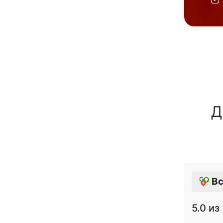
Д
Вс
5.0
из 