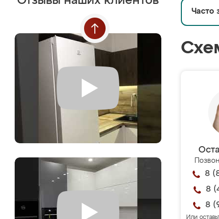
Отзывы наших клиентов
Часто 
Схе
Оста
Позвон
8 (
8 (
8 (
Или оставь