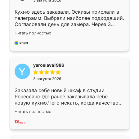
3 августа 2026
Кухню здесь заказали. Эскизы прислали в
телеграмм. Выбрали наиболее подходящий.
Согласовали день для замера. Через 3
недели кухня была уже готова. Остались
Читать полностью
довольны работой. Спасибо Ренессанс
мебель за качественную работу!
yaroslava1986
3 августа 2026
Заказала себе новый шкаф в студии
Ренессанс где ранее заказывала себе
новую кухню.Чего искать, когда качеством
вполне довольна. Служит кухня уже почти
Читать полностью
два года, нареканий нет.