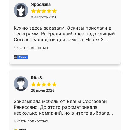
Ярослава
3 августа 2026
Кухню здесь заказали. Эскизы прислали в
телеграмм. Выбрали наиболее подходящий.
Согласовали день для замера. Через 3
недели кухня была уже готова. Остались
Читать полностью
довольны работой. Спасибо Ренессанс
мебель за качественную работу!
Rita S.
29 июля 2026
Заказывала мебель от Елены Сергеевой
Ренессанс. До этого рассматривала
несколько компаний, но в итоге выбрала
эту. Сначала обговорили условия, потом
Читать полностью
приехал замерщик, всё спокойно объяснил