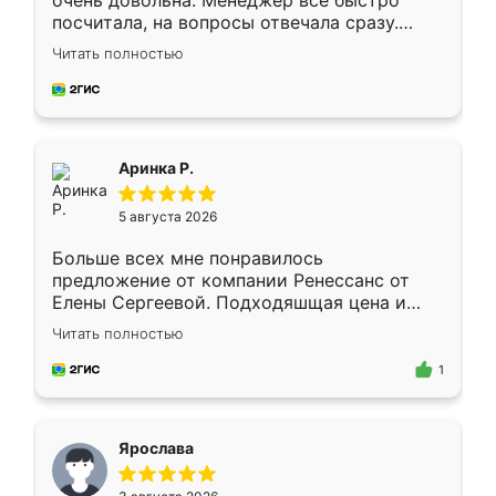
очень довольна. Менеджер всё быстро
посчитала, на вопросы отвечала сразу.
Замерщик приехал в субботу, подошёл к
Читать полностью
делу со всей ответственностью. Собрали
за день, ребята работали аккуратно, даже
пыли почти не было. Качество отличное,
ящики ходят плавно, ничего не скрипит.
Всё подошло как влитое.
Аринка Р.
5 августа 2026
Больше всех мне понравилось
предложение от компании Ренессанс от
Елены Сергеевой. Подходяшщая цена и
короткие сроки изготовления. Приехавший
Читать полностью
для замера сотрудник Владислав
предложил по моему эскизу самый
1
подходящий вариант шкафа. Немного его
видоизменил, получилось даже лучше, чем
я хотела.
Ярослава