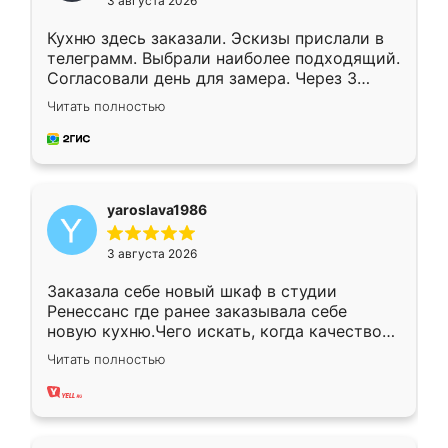
3 августа 2026
Кухню здесь заказали. Эскизы прислали в
телеграмм. Выбрали наиболее подходящий.
Согласовали день для замера. Через 3
недели кухня была уже готова. Остались
Читать полностью
довольны работой. Спасибо Ренессанс
мебель за качественную работу!
yaroslava1986
3 августа 2026
Заказала себе новый шкаф в студии
Ренессанс где ранее заказывала себе
новую кухню.Чего искать, когда качеством
вполне довольна. Служит кухня уже почти
Читать полностью
два года, нареканий нет.