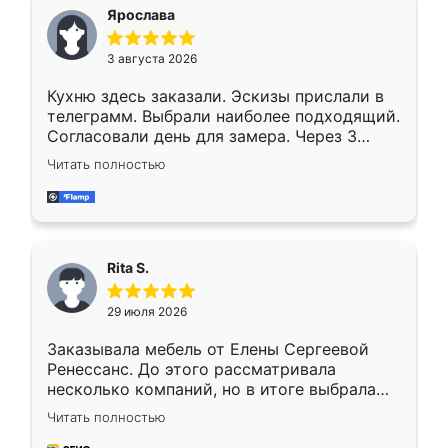
Ярослава
3 августа 2026
Кухню здесь заказали. Эскизы прислали в
телеграмм. Выбрали наиболее подходящий.
Согласовали день для замера. Через 3
недели кухня была уже готова. Остались
Читать полностью
довольны работой. Спасибо Ренессанс
мебель за качественную работу!
Rita S.
29 июля 2026
Заказывала мебель от Елены Сергеевой
Ренессанс. До этого рассматривала
несколько компаний, но в итоге выбрала
эту. Сначала обговорили условия, потом
Читать полностью
приехал замерщик, всё спокойно объяснил