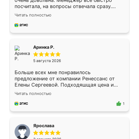
очень довольна. Менеджер всё быстро
посчитала, на вопросы отвечала сразу.
Замерщик приехал в субботу, подошёл к
Читать полностью
делу со всей ответственностью. Собрали
за день, ребята работали аккуратно, даже
пыли почти не было. Качество отличное,
ящики ходят плавно, ничего не скрипит.
Всё подошло как влитое.
Аринка Р.
5 августа 2026
Больше всех мне понравилось
предложение от компании Ренессанс от
Елены Сергеевой. Подходяшщая цена и
короткие сроки изготовления. Приехавший
Читать полностью
для замера сотрудник Владислав
предложил по моему эскизу самый
1
подходящий вариант шкафа. Немного его
видоизменил, получилось даже лучше, чем
я хотела.
Ярослава