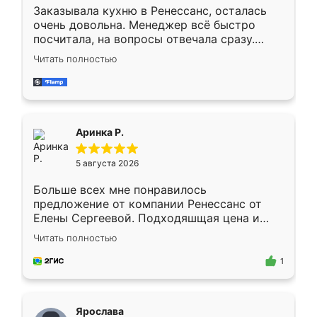
Заказывала кухню в Ренессанс, осталась
очень довольна. Менеджер всё быстро
посчитала, на вопросы отвечала сразу.
Замерщик приехал в субботу, подошёл к
Читать полностью
делу со всей ответственностью. Собрали
за день, ребята работали аккуратно, даже
пыли почти не было. Качество отличное,
ящики ходят плавно, ничего не скрипит.
Всё подошло как влитое.
Аринка Р.
5 августа 2026
Больше всех мне понравилось
предложение от компании Ренессанс от
Елены Сергеевой. Подходяшщая цена и
короткие сроки изготовления. Приехавший
Читать полностью
для замера сотрудник Владислав
предложил по моему эскизу самый
1
подходящий вариант шкафа. Немного его
видоизменил, получилось даже лучше, чем
я хотела.
Ярослава