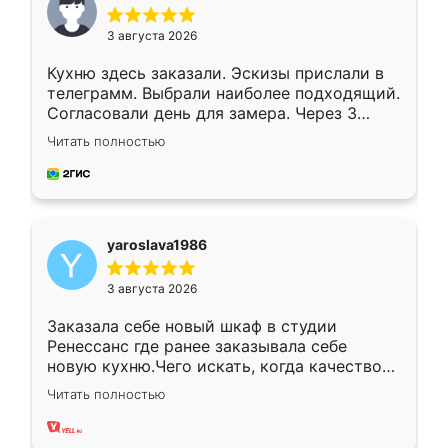
3 августа 2026
Кухню здесь заказали. Эскизы прислали в
телеграмм. Выбрали наиболее подходящий.
Согласовали день для замера. Через 3
недели кухня была уже готова. Остались
Читать полностью
довольны работой. Спасибо Ренессанс
мебель за качественную работу!
yaroslava1986
3 августа 2026
Заказала себе новый шкаф в студии
Ренессанс где ранее заказывала себе
новую кухню.Чего искать, когда качеством
вполне довольна. Служит кухня уже почти
Читать полностью
два года, нареканий нет.