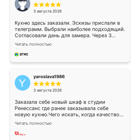
3 августа 2026
Кухню здесь заказали. Эскизы прислали в
телеграмм. Выбрали наиболее подходящий.
Согласовали день для замера. Через 3
недели кухня была уже готова. Остались
Читать полностью
довольны работой. Спасибо Ренессанс
мебель за качественную работу!
yaroslava1986
3 августа 2026
Заказала себе новый шкаф в студии
Ренессанс где ранее заказывала себе
новую кухню.Чего искать, когда качеством
вполне довольна. Служит кухня уже почти
Читать полностью
два года, нареканий нет.