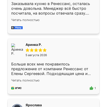
Заказывала кухню в Ренессанс, осталась
очень довольна. Менеджер всё быстро
посчитала, на вопросы отвечала сразу.
Замерщик приехал в субботу, подошёл к
Читать полностью
делу со всей ответственностью. Собрали
за день, ребята работали аккуратно, даже
пыли почти не было. Качество отличное,
ящики ходят плавно, ничего не скрипит.
Всё подошло как влитое.
Аринка Р.
5 августа 2026
Больше всех мне понравилось
предложение от компании Ренессанс от
Елены Сергеевой. Подходяшщая цена и
короткие сроки изготовления. Приехавший
Читать полностью
для замера сотрудник Владислав
предложил по моему эскизу самый
1
подходящий вариант шкафа. Немного его
видоизменил, получилось даже лучше, чем
я хотела.
Ярослава