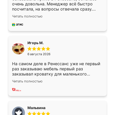
очень довольна. Менеджер всё быстро
посчитала, на вопросы отвечала сразу.
Замерщик приехал в субботу, подошёл к
Читать полностью
делу со всей ответственностью. Собрали
за день, ребята работали аккуратно, даже
пыли почти не было. Качество отличное,
ящики ходят плавно, ничего не скрипит.
Всё подошло как влитое.
Игорь М.
6 августа 2026
На самом деле в Ренессанс уже не первый
раз заказываю мебель первый раз
заказывал кроватку для маленького
ребёнка при его рождении ,во второй раз
Читать полностью
заказал шкаф-купе. По качеству очень
хорошее сборка достаточно быстрая,
также адекватные цены. До этого
сравнивал с разными конкурентами в этом
сегменте ,выбор у конкурентов куда
Мальвина
меньше, здесь же он более разнообразный.