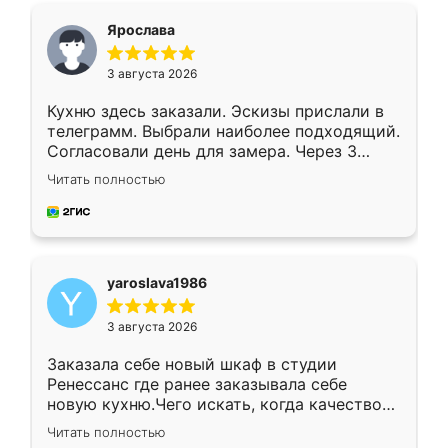
я хотела.
Ярослава
3 августа 2026
Кухню здесь заказали. Эскизы прислали в
телеграмм. Выбрали наиболее подходящий.
Согласовали день для замера. Через 3
недели кухня была уже готова. Остались
Читать полностью
довольны работой. Спасибо Ренессанс
мебель за качественную работу!
yaroslava1986
3 августа 2026
Заказала себе новый шкаф в студии
Ренессанс где ранее заказывала себе
новую кухню.Чего искать, когда качеством
вполне довольна. Служит кухня уже почти
Читать полностью
два года, нареканий нет.