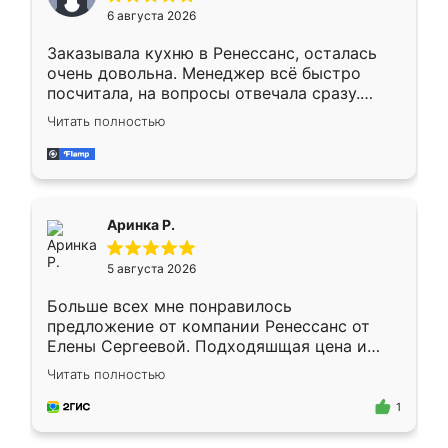
Мне нравится ,если что-то потребуется из
6 августа 2026
мебели буду заказывать только здесь.
Заказывала кухню в Ренессанс, осталась
очень довольна. Менеджер всё быстро
посчитала, на вопросы отвечала сразу.
Замерщик приехал в субботу, подошёл к
Читать полностью
делу со всей ответственностью. Собрали
за день, ребята работали аккуратно, даже
пыли почти не было. Качество отличное,
ящики ходят плавно, ничего не скрипит.
Всё подошло как влитое.
Аринка Р.
5 августа 2026
Больше всех мне понравилось
предложение от компании Ренессанс от
Елены Сергеевой. Подходяшщая цена и
короткие сроки изготовления. Приехавший
Читать полностью
для замера сотрудник Владислав
предложил по моему эскизу самый
1
подходящий вариант шкафа. Немного его
видоизменил, получилось даже лучше, чем