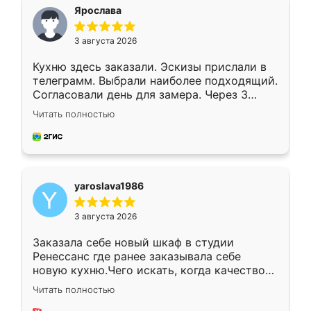
я хотела.
Ярослава
3 августа 2026
Кухню здесь заказали. Эскизы прислали в
телеграмм. Выбрали наиболее подходящий.
Согласовали день для замера. Через 3
недели кухня была уже готова. Остались
Читать полностью
довольны работой. Спасибо Ренессанс
мебель за качественную работу!
yaroslava1986
3 августа 2026
Заказала себе новый шкаф в студии
Ренессанс где ранее заказывала себе
новую кухню.Чего искать, когда качеством
вполне довольна. Служит кухня уже почти
Читать полностью
два года, нареканий нет.