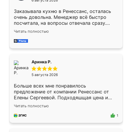
6 августа 2026
мебели буду заказывать только здесь.
Заказывала кухню в Ренессанс, осталась
очень довольна. Менеджер всё быстро
посчитала, на вопросы отвечала сразу.
Замерщик приехал в субботу, подошёл к
Читать полностью
делу со всей ответственностью. Собрали
за день, ребята работали аккуратно, даже
пыли почти не было. Качество отличное,
ящики ходят плавно, ничего не скрипит.
Всё подошло как влитое.
Аринка Р.
5 августа 2026
Больше всех мне понравилось
предложение от компании Ренессанс от
Елены Сергеевой. Подходяшщая цена и
короткие сроки изготовления. Приехавший
Читать полностью
для замера сотрудник Владислав
предложил по моему эскизу самый
1
подходящий вариант шкафа. Немного его
видоизменил, получилось даже лучше, чем