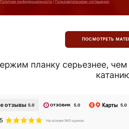
Политике конфиденциальности
|
Пользовательскому соглашению
ПОСМОТРЕТЬ МАТ
ержим планку серьезнее, чем
катани
е отзывы
5.0
5.0
5.0
5
На основе
945
оценок