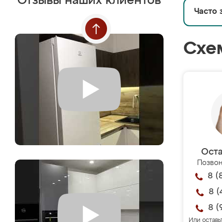
Отзывы наших клиентов
Часто 
Схе
Оста
Позвон
8 (
8 (
8 (
Или оставь