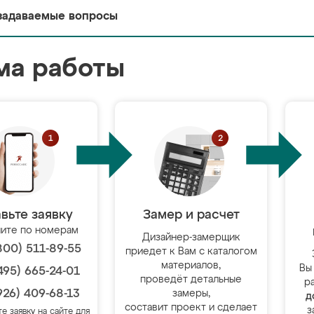
задаваемые вопросы
ма работы
вьте заявку
Замер и расчет
ите по номерам
Дизайнер-замерщик
800) 511-89-55
приедет к Вам с каталогом
материалов,
Вы
495) 665-24-01
проведёт детальные
р
926) 409-68-13
замеры,
д
составит проект и сделает
з
те заявку на сайте для