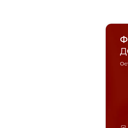
Ф
Д
Ост