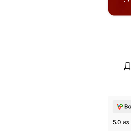
Д
Вс
5.0
из 